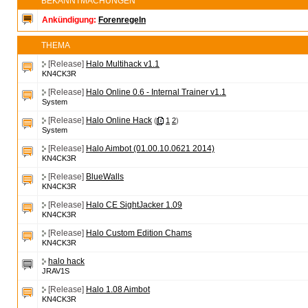
BEKANNTMACHUNGEN
Ankündigung:
Forenregeln
THEMA
[Release]
Halo Multihack v1.1
KN4CK3R
[Release]
Halo Online 0.6 - Internal Trainer v1.1
System
[Release]
Halo Online Hack
(
1
2
)
System
[Release]
Halo Aimbot (01.00.10.0621 2014)
KN4CK3R
[Release]
BlueWalls
KN4CK3R
[Release]
Halo CE SightJacker 1.09
KN4CK3R
[Release]
Halo Custom Edition Chams
KN4CK3R
halo hack
JRAV1S
[Release]
Halo 1.08 Aimbot
KN4CK3R