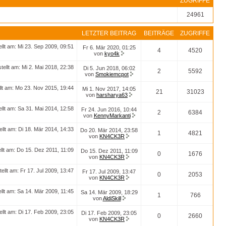
ZUGRIFFE
24961
LETZTER BEITRAG
BEITRÄGE
ZUGRIFFE
ellt am: Mi 23. Sep 2009, 09:51
Fr 6. Mär 2020, 01:25
4
4520
von
kyo4k
stellt am: Mi 2. Mai 2018, 22:38
Di 5. Jun 2018, 06:02
2
5592
von
Smokiemcpot
llt am: Mo 23. Nov 2015, 19:44
Mi 1. Nov 2017, 14:05
21
31023
von
harsharya63
ellt am: Sa 31. Mai 2014, 12:58
Fr 24. Jun 2016, 10:44
2
6384
von
KennyMarkanti
ellt am: Di 18. Mär 2014, 14:33
Do 20. Mär 2014, 23:58
1
4821
von
KN4CK3R
ellt am: Do 15. Dez 2011, 11:09
Do 15. Dez 2011, 11:09
0
1676
von
KN4CK3R
tellt am: Fr 17. Jul 2009, 13:47
Fr 17. Jul 2009, 13:47
0
2053
von
KN4CK3R
ellt am: Sa 14. Mär 2009, 11:45
Sa 14. Mär 2009, 18:29
1
766
von
AldiSkill
ellt am: Di 17. Feb 2009, 23:05
Di 17. Feb 2009, 23:05
0
2660
von
KN4CK3R