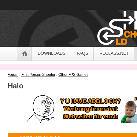
OldSchoolHack
Navigation
DOWNLOADS
FAQS
RECLASS.NET
Forum
›
First Person Shooter
›
Other FPS Games
Halo