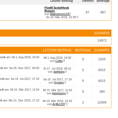
Letzter Beitrag
Themen
Beiträge
FiveM ScriptHook
Bypass
97
987
von
Malmstrom1337
So 24. Mär 2019, 16:39
ZUGRIFFE
24972
LETZTER BEITRAG
BEITRÄGE
ZUGRIFFE
stellt am: Mi 1. Aug 2018, 19:30
Mi 1. Aug 2018, 19:30
0
1020
von
Ceibo
ellt am: Sa 25. Nov 2017, 00:05
Di 17. Jul 2018, 09:22
5
6915
von
Sethking
tellt am: Sa 15. Jul 2017, 17:19
Sa 15. Jul 2017, 17:19
0
6015
von
System
tellt am: Mi 15. Mär 2017, 11:54
Mi 15. Mär 2017, 11:54
0
380
von
KeinSunny
ellt am: Mo 21. Dez 2015, 17:10
Mi 16. Mär 2016, 19:33
2
11909
von
Ar4ik1337