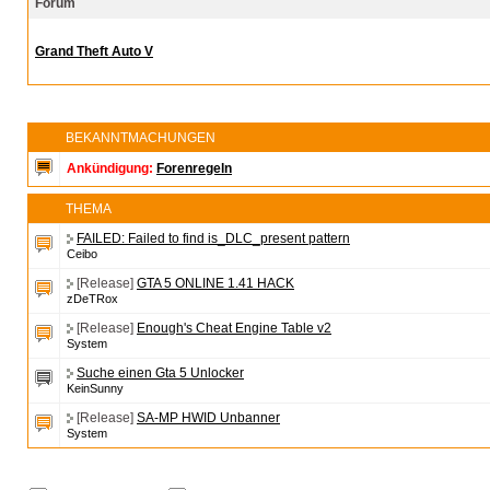
Forum
Grand Theft Auto V
BEKANNTMACHUNGEN
Ankündigung:
Forenregeln
THEMA
FAILED: Failed to find is_DLC_present pattern
Ceibo
[Release]
GTA 5 ONLINE 1.41 HACK
zDeTRox
[Release]
Enough's Cheat Engine Table v2
System
Suche einen Gta 5 Unlocker
KeinSunny
[Release]
SA-MP HWID Unbanner
System