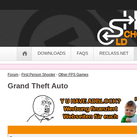
OldSchoolHack
Navigation
DOWNLOADS
FAQS
RECLASS.NET
Forum
›
First Person Shooter
›
Other FPS Games
Grand Theft Auto