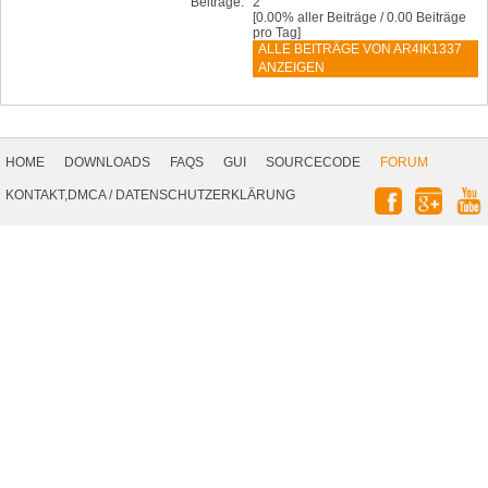
Beiträge:
2
[0.00% aller Beiträge / 0.00 Beiträge
pro Tag]
ALLE BEITRÄGE VON AR4IK1337
ANZEIGEN
Footer
Navigation
HOME
DOWNLOADS
FAQS
GUI
SOURCECODE
FORUM
Social
KONTAKT,DMCA
/
DATENSCHUTZERKLÄRUNG