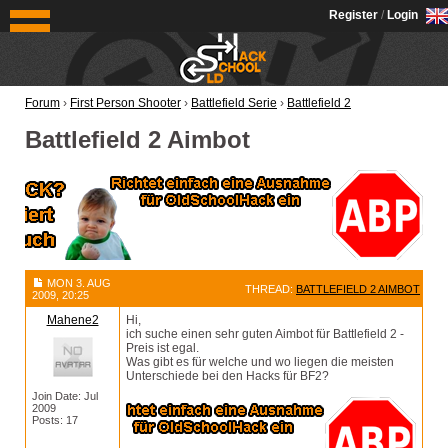
OldSchoolHack
Register
/
Login
Forum
›
First Person Shooter
›
Battlefield Serie
›
Battlefield 2
Battlefield 2 Aimbot
MON 3. AUG
THREAD:
BATTLEFIELD 2 AIMBOT
2009, 20:25
Mahene2
Hi,
ich suche einen sehr guten Aimbot für Battlefield 2 -
Preis ist egal.
Was gibt es für welche und wo liegen die meisten
Unterschiede bei den Hacks für BF2?
Join Date: Jul
2009
Posts: 17