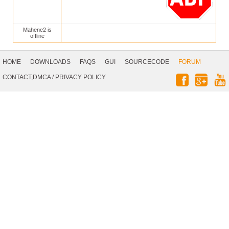
Mahene2 is
offline
Footer
Navigation
HOME
DOWNLOADS
FAQS
GUI
SOURCECODE
FORUM
Social
CONTACT,DMCA
/
PRIVACY POLICY