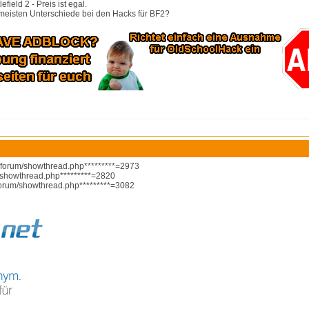
field 2 - Preis ist egal.
 meisten Unterschiede bei den Hacks für BF2?
e/forum/showthread.php*********=2973
m/showthread.php*********=2820
/forum/showthread.php*********=3082