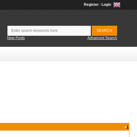
Register
/
Login
New Posts
Advanced Search
#
1