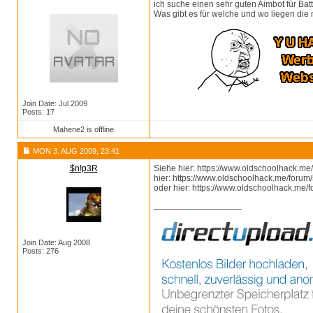
ich suche einen sehr guten Aimbot für Battle
Was gibt es für welche und wo liegen die
Join Date: Jul 2009
Posts: 17
Mahene2 is offline
MON 3. AUG 2009, 23:41
$n!p3R
Siehe hier: https://www.oldschoolhack.m
hier: https://www.oldschoolhack.me/foru
oder hier: https://www.oldschoolhack.me
__________________
Join Date: Aug 2008
Posts: 276