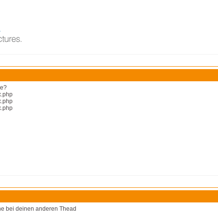
ge?
x.php
x.php
x.php
ehe bei deinen anderen Thead