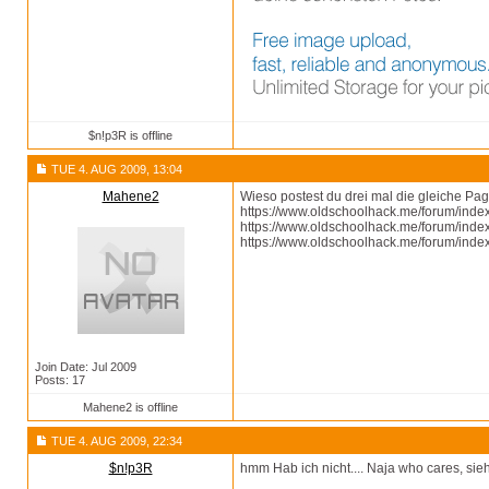
$n!p3R is offline
TUE 4. AUG 2009, 13:04
Mahene2
Wieso postest du drei mal die gleiche Pa
https://www.oldschoolhack.me/forum/inde
https://www.oldschoolhack.me/forum/inde
https://www.oldschoolhack.me/forum/inde
Join Date: Jul 2009
Posts: 17
Mahene2 is offline
TUE 4. AUG 2009, 22:34
$n!p3R
hmm Hab ich nicht.... Naja who cares, si