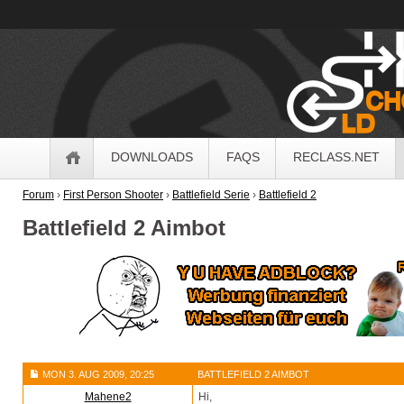
OldSchoolHack
Navigation
DOWNLOADS
FAQS
RECLASS.NET
Forum
›
First Person Shooter
›
Battlefield Serie
›
Battlefield 2
Battlefield 2 Aimbot
MON 3. AUG 2009, 20:25
BATTLEFIELD 2 AIMBOT
Mahene2
Hi,