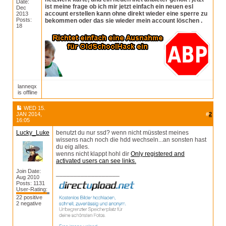
Date:
ist meine frage ob ich mir jetzt einfach ein neuen esl
Dec
account erstellen kann ohne direkt wieder eine sperre zu
2013
Posts:
bekommen oder das sie wieder mein account löschen .
18
lanneqx
is offline
WED 15.
JAN 2014,
#
2
16:05
Lucky_Luke
benutzt du nur ssd? wenn nicht müsstest meines
wissens nach noch die hdd wechseln...an sonsten hast
du eig alles.
wenns nicht klappt hohl dir
Only registered and
activated users can see links.
Join Date:
__________________
Aug 2010
Posts: 1131
User-Rating:
22 positive
2 negative