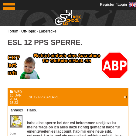
OldSchoolHack
Register
/
Login
Forum
›
Off-Topic
›
Laberecke
ESL 12 PPS SPERRE.
WED
15. JAN
ESL 12 PPS SPERRE.
#
1
2014,
15:23
lanneqx
Hallo.
habe eine sperre bei der esl bekommen und jetzt ist
meine frage ob ich alles dazu richtig gemacht habe für
einen zweiten esl account. hab mir eine neue sdd,
Join
netzwerk karte, und ein neuen Inet anbieter geholt . jetzt