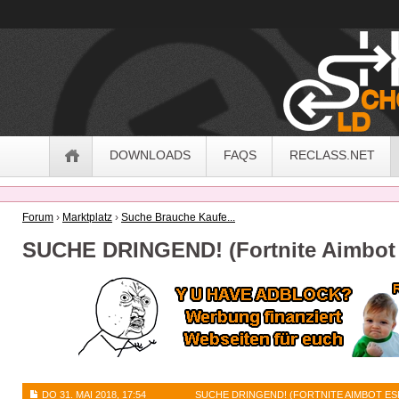
OldSchoolHack
Navigation
DOWNLOADS
FAQS
RECLASS.NET
Forum
›
Marktplatz
›
Suche Brauche Kaufe...
SUCHE DRINGEND! (Fortnite Aimbot
DO 31. MAI 2018, 17:54
SUCHE DRINGEND! (FORTNITE AIMBOT ES