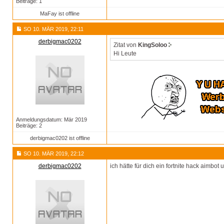
Beiträge: 1
MaFay ist offline
SO 10. MÄR 2019, 22:11
derbigmac0202
Zitat von
KingSoloo
Hi Leute
Anmeldungsdatum: Mär 2019
Beiträge: 2
derbigmac0202 ist offline
SO 10. MÄR 2019, 22:12
derbigmac0202
ich hätte für dich ein fortnite hack aimbo