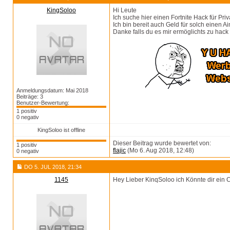
KingSoloo
Hi Leute
Ich suche hier einen Fortnite Hack für Pri
Ich bin bereit auch Geld für solch einen A
Danke falls du es mir ermöglichts zu hack
Anmeldungsdatum: Mai 2018
Beiträge: 3
Benutzer-Bewertung:
1 positiv
0 negativ
KingSoloo ist offline
Dieser Beitrag wurde bewertet von:
1 positiv
flajic
(Mo 6. Aug 2018, 12:48)
0 negativ
DO 5. JUL 2018, 21:34
1145
Hey Lieber KinqSoloo ich Könnte dir ein 