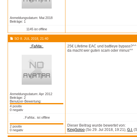
Anmeldungsdatum: Mai 2018
Beiträge: 1
1145 ist offline
SO 8. JUL 2018, 21:40
.:FaNta:.
25€ Lifetime EAC und battleye bypass?^^
da macht wer guten scam oder minus^^
Anmeldungsdatum: Apr 2012
Beiträge: 2
Benutzer-Bewertung:
4 positiv
0 negativ
.:FaNta:. ist offline
Dieser Beitrag wurde bewertet von:
2 positiv
KingSoloo
(So 29. Jul 2018, 19:21),
G.I.
(S
0 negativ