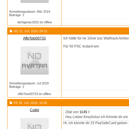
Anmeldungsdatum: Mär 2019
Beiträge: 2
derbigmac0202 ist offline
DO 11. JUL 2019, 09:15
AffeToto00733
Ich hätte für ne 10ner psc Wallhack Aimb
Für 50 PSC Instant win
Anmeldungsdatum: Jul 2019
Beiträge: 1
AffeToto00733 ist offline
FR 26. JUL 2019, 10:39
Cuibii
Zitat von
1145
Hey Lieber KinqSoloo ich Könnte dir ein
Hi, ich könnte dir 25 PaySafeCard geben. 