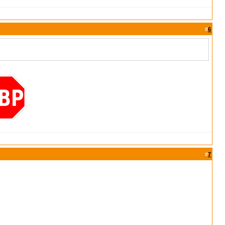
#
6
#
7