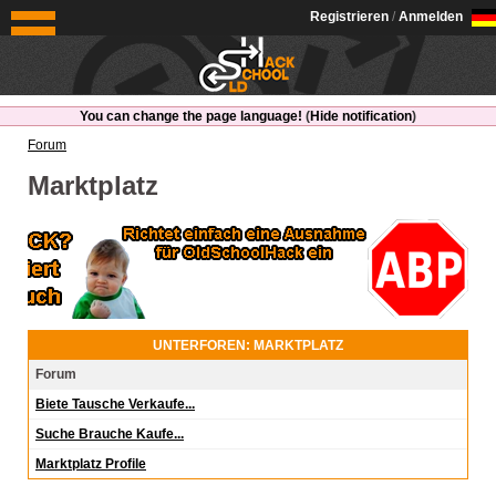
OldSchoolHack
Registrieren
/
Anmelden
You can change the page language!
(
Hide notification
)
Forum
Marktplatz
UNTERFOREN: MARKTPLATZ
Forum
Biete Tausche Verkaufe...
Suche Brauche Kaufe...
Marktplatz Profile