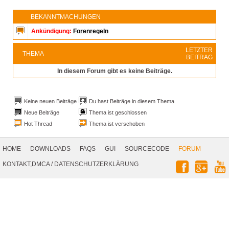
BEKANNTMACHUNGEN
Ankündigung:
Forenregeln
LETZTER
THEMA
BEITRAG
In diesem Forum gibt es keine Beiträge.
Keine neuen Beiträge
Du hast Beiträge in diesem Thema
Neue Beiträge
Thema ist geschlossen
Hot Thread
Thema ist verschoben
Footer
Navigation
HOME
DOWNLOADS
FAQS
GUI
SOURCECODE
FORUM
Social
KONTAKT,DMCA
/
DATENSCHUTZERKLÄRUNG