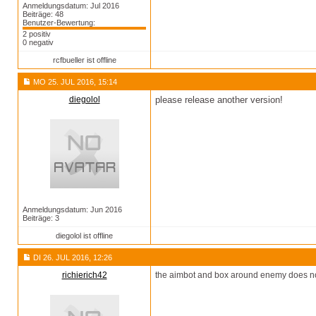
Anmeldungsdatum: Jul 2016
Beiträge: 48
Benutzer-Bewertung:
2 positiv
0 negativ
rcfbueller ist offline
MO 25. JUL 2016, 15:14
diegolol
please release another version!
Anmeldungsdatum: Jun 2016
Beiträge: 3
diegolol ist offline
DI 26. JUL 2016, 12:26
richierich42
the aimbot and box around enemy does no