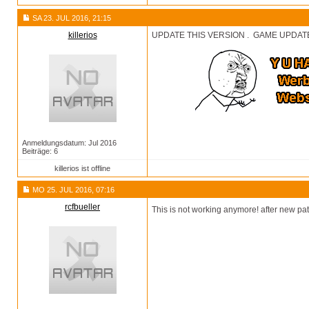
SA 23. JUL 2016, 21:15
killerios
UPDATE THIS VERSION . GAME UPDATE 
Anmeldungsdatum: Jul 2016
Beiträge: 6
killerios ist offline
MO 25. JUL 2016, 07:16
rcfbueller
This is not working anymore! after new pa