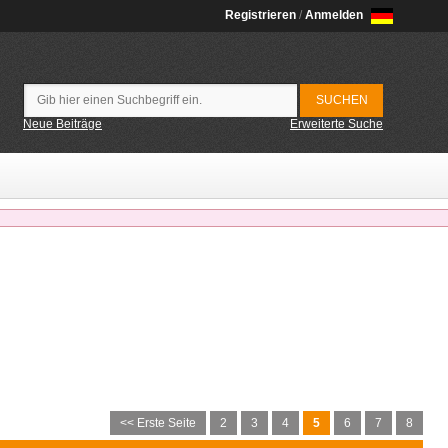
Registrieren
/
Anmelden
Neue Beiträge
Erweiterte Suche
<< Erste Seite
2
3
4
5
6
7
8