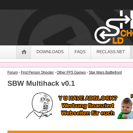
OldSchoolHack
Navigation
DOWNLOADS
FAQS
RECLASS.NET
Forum
›
First Person Shooter
›
Other FPS Games
›
Star Wars Battlefront
SBW Multihack v0.1