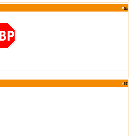
#
86
#
87