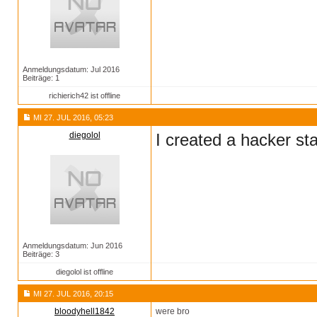
Anmeldungsdatum: Jul 2016
Beiträge: 1
richierich42 ist offline
MI 27. JUL 2016, 05:23
diegolol
I created a hacker st
Anmeldungsdatum: Jun 2016
Beiträge: 3
diegolol ist offline
MI 27. JUL 2016, 20:15
bloodyhell1842
were bro