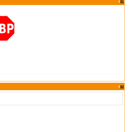
#
81
#
82