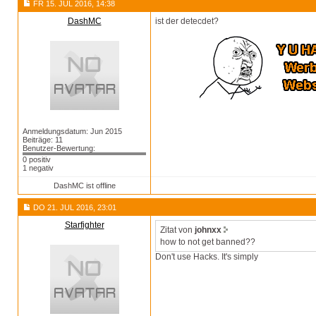
FR 15. JUL 2016, 14:38
DashMC
ist der detecdet?
Anmeldungsdatum: Jun 2015
Beiträge: 11
Benutzer-Bewertung:
0 positiv
1 negativ
DashMC ist offline
DO 21. JUL 2016, 23:01
Starfighter
Zitat von
johnxx
how to not get banned??
Don't use Hacks. It's simply