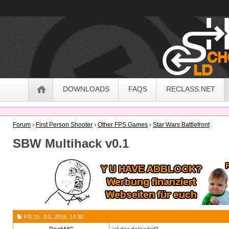
OldSchoolHack
Navigation
DOWNLOADS
FAQS
RECLASS.NET
Forum
›
First Person Shooter
›
Other FPS Games
›
Star Wars Battlefront
SBW Multihack v0.1
FR 15. JUL 2016, 14:38