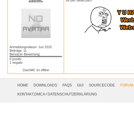
DashMC
ist der detecdet?
Anmeldungsdatum: Jun 2015
Beiträge: 11
Benutzer-Bewertung:
0 positiv
1 negativ
DashMC ist offline
Footer
Navigation
HOME
DOWNLOADS
FAQS
GUI
SOURCECODE
FORUM
Social
KONTAKT,DMCA
/
DATENSCHUTZERKLÄRUNG