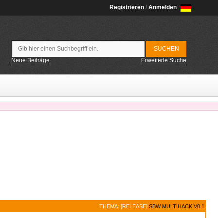
Registrieren
/
Anmelden
Neue Beiträge
Erweiterte Suche
THEMA: [RELEASE]
SBW MULTIHACK V0.1