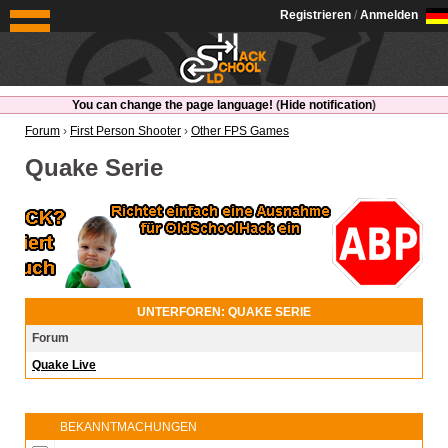
OldSchoolHack
Registrieren
/
Anmelden
You can change the page language!
(
Hide notification
)
Forum
›
First Person Shooter
›
Other FPS Games
Quake Serie
UNTERFOREN: QUAKE SERIE
Forum
Quake Live
BEKANNTMACHUNGEN