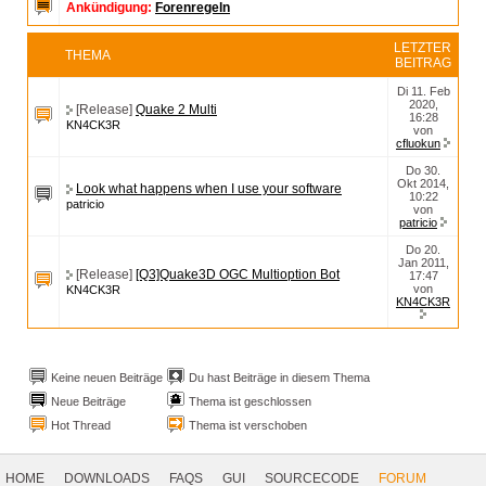
Ankündigung:
Forenregeln
LETZTER
THEMA
BEITRAG
Di 11. Feb
2020,
[Release]
Quake 2 Multi
16:28
KN4CK3R
von
cfluokun
Do 30.
Okt 2014,
Look what happens when I use your software
10:22
patricio
von
patricio
Do 20.
Jan 2011,
[Release]
[Q3]Quake3D OGC Multioption Bot
17:47
von
KN4CK3R
KN4CK3R
Keine neuen Beiträge
Du hast Beiträge in diesem Thema
Neue Beiträge
Thema ist geschlossen
Hot Thread
Thema ist verschoben
Footer
Navigation
HOME
DOWNLOADS
FAQS
GUI
SOURCECODE
FORUM