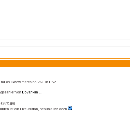
 far as I know theres no VAC in DS2...
agszähler von
Dovahkiin
....
unten ist ein Like-Button, benutze ihn doch