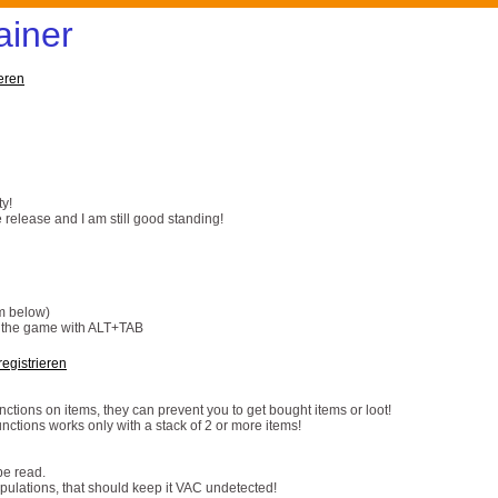
ainer
eren
ty!
e release and I am still good standing!
om below)
d the game with ALT+TAB
egistrieren
unctions on items, they can prevent you to get bought items or loot!
ctions works only with a stack of 2 or more items!
be read.
pulations, that should keep it VAC undetected!