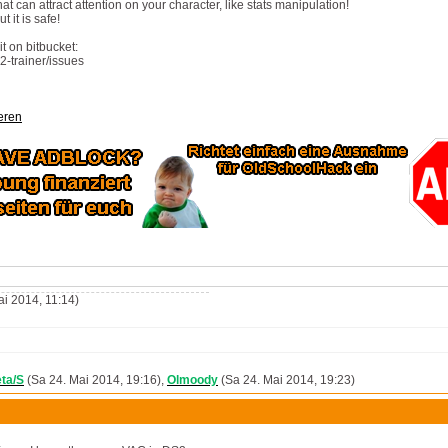
at can attract attention on your character, like stats manipulation!
t it is safe!
t on bitbucket:
2-trainer/issues
eren
i 2014, 11:14)
ta/S
(Sa 24. Mai 2014, 19:16),
Olmoody
(Sa 24. Mai 2014, 19:23)