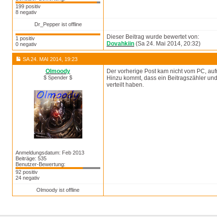
199 positiv
8 negativ
Dr_Pepper ist offline
Dieser Beitrag wurde bewertet von:
1 positiv
Dovahkiin
(Sa 24. Mai 2014, 20:32)
0 negativ
SA 24. MAI 2014, 19:23
Olmoody
Der vorherige Post kam nicht vom PC, auf
$ Spender $
Hinzu kommt, dass ein Beitragszähler un
verteilt haben.
Anmeldungsdatum: Feb 2013
Beiträge: 535
Benutzer-Bewertung:
92 positiv
24 negativ
Olmoody ist offline