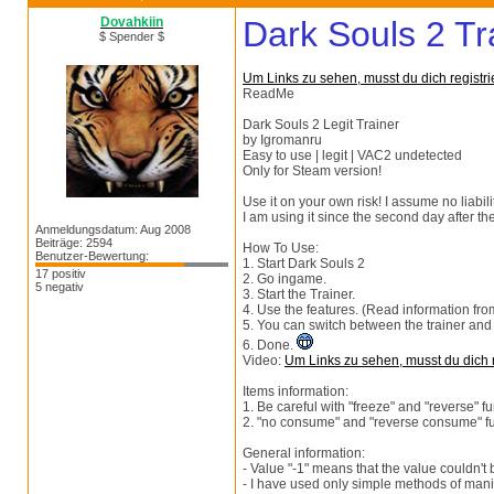
Dovahkiin
Dark Souls 2 Tr
$ Spender $
Um Links zu sehen, musst du dich registri
ReadMe
Dark Souls 2 Legit Trainer
by Igromanru
Easy to use | legit | VAC2 undetected
Only for Steam version!
Use it on your own risk! I assume no liabili
I am using it since the second day after th
Anmeldungsdatum: Aug 2008
Beiträge: 2594
How To Use:
Benutzer-Bewertung:
1. Start Dark Souls 2
17 positiv
2. Go ingame.
5 negativ
3. Start the Trainer.
4. Use the features. (Read information fr
5. You can switch between the trainer an
6. Done.
Video:
Um Links zu sehen, musst du dich r
Items information:
1. Be careful with "freeze" and "reverse" f
2. "no consume" and "reverse consume" fun
General information:
- Value "-1" means that the value couldn't 
- I have used only simple methods of mani