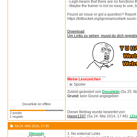
- Legit means that there are no functions th
- Maybe the trainer is not so easy to use, bu
Found an issue or got a question? Report i
https://bitbucket.org/igromanru/dark-souls-
Download
Um Links zu sehen, musst du dich registri
__________________
Meine Lesezeichen
Spoiler
Zuletzt geändert von
Dovahkiin
(So 25. Ma
Grund:
kein Grund angegeben
Dovahkiin ist offline
Dieser Beitrag wurde bewertet von:
2 positiv
Haxor1337
(Sa 24. Mai 2014, 17:46),
zZze
1 negativ
SA 24. MAI 2014, 17:45
Olmoody
1. No external Links