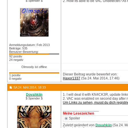
$ Spender $
2. How its able to be VAC Undetectet? As f
Anmeldungsdatum: Feb 2013
Beiträge: 535
Benutzer-Bewertung:
92 positiv
24 negativ
Olmoody ist offline
Dieser Beitrag wurde bewertet von:
1 positiv
Haxor1337
(Sa 24. Mai 2014, 17:46)
0 negativ
SA 24. MAI 2014, 18:33
Dovahkiin
1. I will deal it with KN4CK3R, update links
$ Spender $
2. VAC was enabled on second day after r
Um Links zu sehen, musst du dich registri
__________________
Meine Lesezeichen
Spoiler
Zuletzt geändert von
Dovahkiin
(Sa 24. M