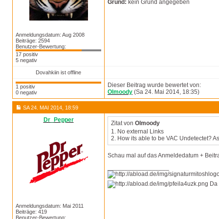
Grund:
kein Grund angegeben
Anmeldungsdatum: Aug 2008
Beiträge: 2594
Benutzer-Bewertung:
17 positiv
5 negativ
Dovahkiin ist offline
Dieser Beitrag wurde bewertet von:
1 positiv
Olmoody
(Sa 24. Mai 2014, 18:35)
0 negativ
SA 24. MAI 2014, 18:59
Dr_Pepper
Zitat von
Olmoody
1. No external Links
2. How its able to be VAC Undetectet? As
Schau mal auf das Anmeldedatum + Beitr
__________________
Da 
Anmeldungsdatum: Mai 2011
Beiträge: 419
Benutzer-Bewertung: