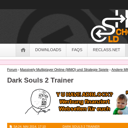
OldSchoolHack
Navigation
DOWNLOADS
FAQS
RECLASS.NET
Forum
›
Massively Multiplayer Online (MMO) und Strategie Spiele
›
Andere MM
Dark Souls 2 Trainer
SA 24. MAI 2014, 17:10
DARK SOULS 2 TRAINER