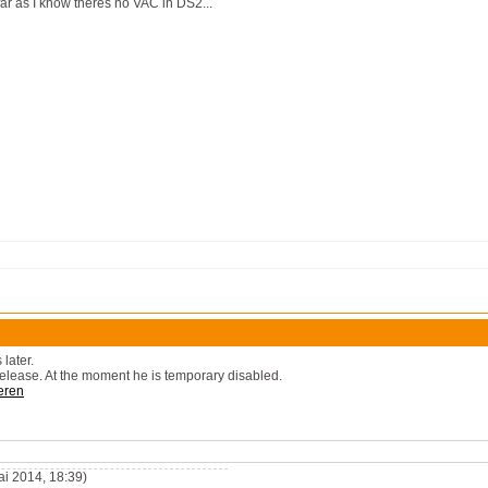
ar as I know theres no VAC in DS2...
 later.
elease. At the moment he is temporary disabled.
eren
ai 2014, 18:39)