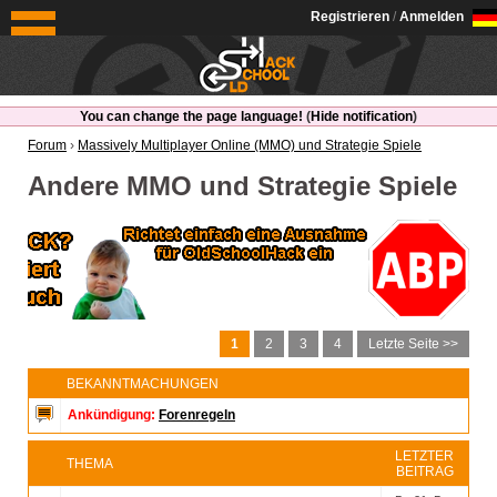
OldSchoolHack
Registrieren
/
Anmelden
You can change the page language!
(
Hide notification
)
Forum
›
Massively Multiplayer Online (MMO) und Strategie Spiele
Andere MMO und Strategie Spiele
1
2
3
4
Letzte Seite >>
BEKANNTMACHUNGEN
Ankündigung:
Forenregeln
LETZTER
THEMA
BEITRAG