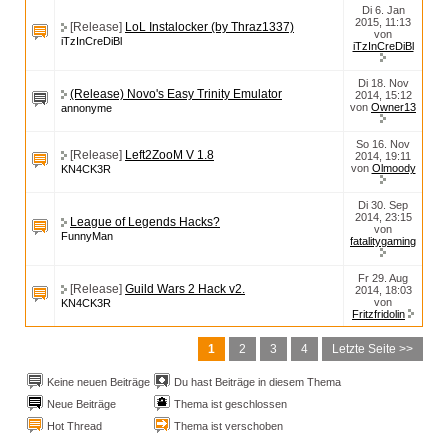
Di 6. Jan
2015, 11:13
[Release]
LoL Instalocker (by Thraz1337)
von
iTzInCreDiBl
iTzInCreDiBl
Di 18. Nov
(Release) Novo's Easy Trinity Emulator
2014, 15:12
von
Owner13
annonyme
So 16. Nov
[Release]
Left2ZooM V 1.8
2014, 19:11
von
Olmoody
KN4CK3R
Di 30. Sep
2014, 23:15
League of Legends Hacks?
von
FunnyMan
fatalitygaming
Fr 29. Aug
[Release]
Guild Wars 2 Hack v2.
2014, 18:03
von
KN4CK3R
Fritzfridolin
1
2
3
4
Letzte Seite >>
Keine neuen Beiträge
Du hast Beiträge in diesem Thema
Neue Beiträge
Thema ist geschlossen
Hot Thread
Thema ist verschoben