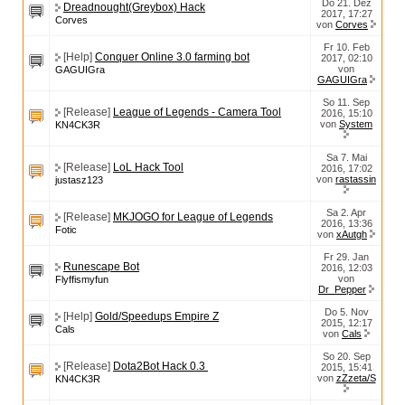
Do 21. Dez
Dreadnought(Greybox) Hack
2017, 17:27
Corves
von
Corves
Fr 10. Feb
[Help]
Conquer Online 3.0 farming bot
2017, 02:10
von
GAGUIGra
GAGUIGra
So 11. Sep
[Release]
League of Legends - Camera Tool
2016, 15:10
von
System
KN4CK3R
Sa 7. Mai
[Release]
LoL Hack Tool
2016, 17:02
von
rastassin
justasz123
Sa 2. Apr
[Release]
MKJOGO for League of Legends
2016, 13:36
Fotic
von
xAutgh
Fr 29. Jan
Runescape Bot
2016, 12:03
von
Flyffismyfun
Dr_Pepper
Do 5. Nov
[Help]
Gold/Speedups Empire Z
2015, 12:17
Cals
von
Cals
So 20. Sep
[Release]
Dota2Bot Hack 0.3
2015, 15:41
von
zZzeta/S
KN4CK3R