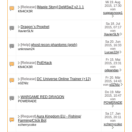
Mi 19. Aug
2015, 17:30
[Release]
[Maple Story] DeMSwZ v2.1.1
von
KN4CK3R
suppasnoop1
Sa 18. Jul
Dragon`s Prophet
2015, 07:17
von
XavierSLN
XavierSLN
Sa 20. Jun
[Help]
ghost recon phantoms (grph)
2015, 16:33
von
unknown24
Lucas224
Fr 15. Mai
[Release]
PoEHack
2015, 23:31
von
KN4CK3R
odpandas
Fr 20. Mär
[Release]
DC Universe Online Trainer (+12)
2015, 14:43
s0ZNIz
von
s0ZNIz
Do 19. Mär
2015, 10:47
WARGAME RED DRAGON
von
POWERADE
POWERADE
Sa 17. Jan
[Request]
Aura Kingdom EU - Fishing/
2015, 20:11
Farming/Click Bot
von
xcherrycoke
xcherrycoke