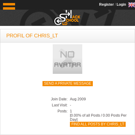
OldSchoolHack
Register
/
Login
PROFIL OF CHRIS_LT
SEND A PRIVATE MESSAGE
Join Date:
Aug 2009
Last Visit:
-
Posts:
1
[0.00% of all Posts / 0.00 Posts Per
Day]
FIND ALL POSTS BY CHRIS_LT