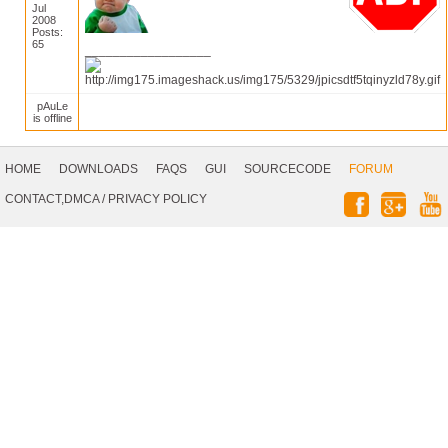
Jul
2008
Posts:
65
__________________
pAuLe
is offline
Footer
Navigation
HOME
DOWNLOADS
FAQS
GUI
SOURCECODE
FORUM
Social
CONTACT,DMCA
/
PRIVACY POLICY