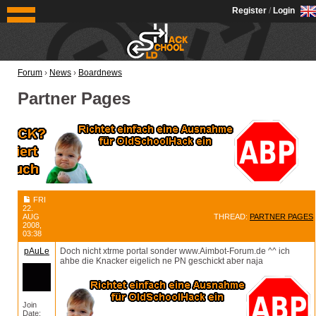
OldSchoolHack
Register
/
Login
Forum
›
News
›
Boardnews
Partner Pages
FRI
22.
AUG
THREAD:
PARTNER PAGES
2008,
03:38
pAuLe
Doch nicht xtrme portal sonder www.Aimbot-Forum.de ^^ ich
ahbe die Knacker eigelich ne PN geschickt aber naja
Join
Date: