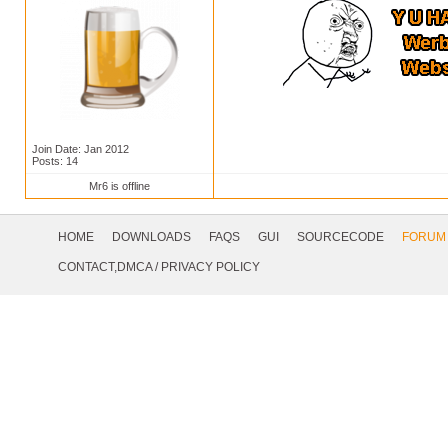
Join Date: Jan 2012
Posts: 14
Mr6 is offline
Footer
Navigation
HOME
DOWNLOADS
FAQS
GUI
SOURCECODE
FORUM
Social
CONTACT,DMCA
/
PRIVACY POLICY