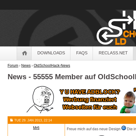
OldSchoolHack
Navigation
DOWNLOADS
FAQS
RECLASS.NET
Forum
›
News
›
OldSchoolHack-News
News - 55555 Member auf OldSchoo
TUE 29. JAN 2013, 22:14
Mr6
Freue mich auf das neue Design
Die i