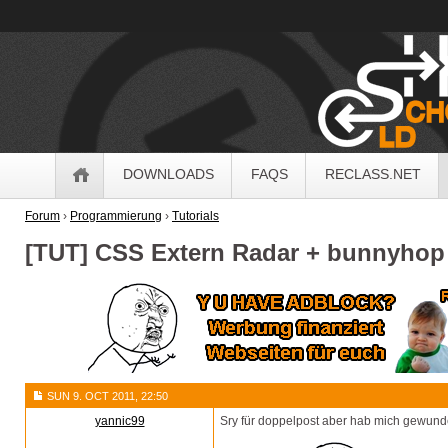
OldSchoolHack
Navigation
DOWNLOADS
FAQS
RECLASS.NET
Forum
›
Programmierung
›
Tutorials
[TUT] CSS Extern Radar + bunnyhop
SUN 9. OCT 2011, 22:50
yannic99
Sry für doppelpost aber hab mich gewunde