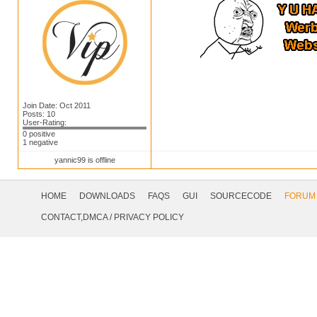
Join Date: Oct 2011
Posts: 10
User-Rating:
0 positive
1 negative
yannic99 is offline
Footer
Navigation
HOME
DOWNLOADS
FAQS
GUI
SOURCECODE
FORUM
Social
CONTACT,DMCA
/
PRIVACY POLICY