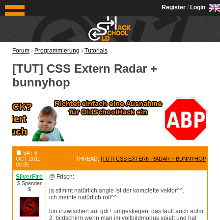
OldSchoolHack
Register
/
Login
Forum
›
Programmierung
›
Tutorials
[TUT] CSS Extern Radar +
bunnyhop
SAT 8.
OCT 2011,
THREAD:
[TUT] CSS EXTERN RADAR + BUNNYHOP
00:35
SilverFire
@ Frisch:
$ Spender
$
ja stimmt natürlich angle ist der komplette vektor^^.
ich meinte natürlich roll^^
bin inzwischen auf gdi+ umgestiegen, das läuft auch aufm
2. bildschirm wenn man im vollbildmodus spielt und hat