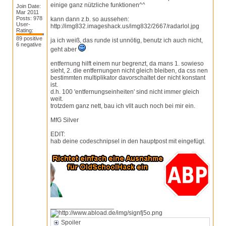
einige ganz nützliche funktionen^^
Join Date:
Mar 2011
Posts: 978
kann dann z.b. so aussehen:
User-
http://img832.imageshack.us/img832/2667/radarlol.jpg
Rating:
89 positive
ja ich weiß, das runde ist unnötig, benutz ich auch nicht,
6 negative
geht aber
entfernung hilft einem nur begrenzt, da mans 1. sowieso
sieht, 2. die entfernungen nicht gleich bleiben, da css nen
bestimmten multiplikator davorschaltet der nicht konstant
ist.
d.h. 100 'entfernungseinheiten' sind nicht immer gleich
weit.
trotzdem ganz nett, bau ich vllt auch noch bei mir ein.
MfG Silver
EDIT:
hab deine codeschnipsel in den hauptpost mit eingefügt.
__________________
Spoiler