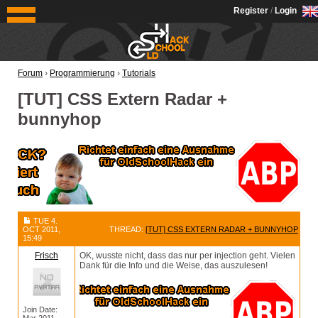
OldSchoolHack
Register
/
Login
Forum
›
Programmierung
›
Tutorials
[TUT] CSS Extern Radar +
bunnyhop
TUE 4.
OCT 2011,
THREAD:
[TUT] CSS EXTERN RADAR + BUNNYHOP
15:49
Frisch
OK, wusste nicht, dass das nur per injection geht. Vielen
Dank für die Info und die Weise, das auszulesen!
Join Date: