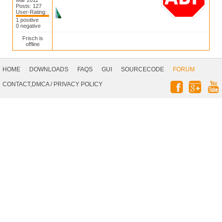
Mar 2011
Posts: 127
User-Rating:
1 positive
0 negative
Frisch is
offline
Footer
Navigation
HOME
DOWNLOADS
FAQS
GUI
SOURCECODE
FORUM
Social
CONTACT,DMCA
/
PRIVACY POLICY