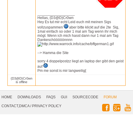
__________________
Hellas, {D3@D}Cr0wn
Hey Es tut mir echt Leid euch mit meinen Sigs
vollzuspammen
aber bitte klickt auf die 2te Sig,
1mal einfach so oder 1 mal am Tag wenn ihr mich
mögt. Wenn ich mich hasst dann nur 1 mal am Tag
Dankeschööööönnnn
--> Hamma die Site
sorry 4 doppelpostzz liegt an laptop der gibt den geist
auf
Pm me sonst is mir langweilig[
{D3@D}Cr0wn
is offline
Footer
Navigation
HOME
DOWNLOADS
FAQS
GUI
SOURCECODE
FORUM
Social
CONTACT,DMCA
/
PRIVACY POLICY