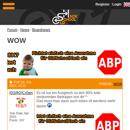
OldSchoolHack
Register
/
Login
Forum
›
News
›
Boardnews
WOW
TUE 20. JUL
THREAD:
WOW
2010, 12:12
{D3@D}Cr0wn
Es ist nur ein Ausgleich zu den 90% total
verdummten Beiträgen von dir^^
Das muss man dann auch loben vll werdens mehr
davon
Join Date: Apr
2010
Posts: 167