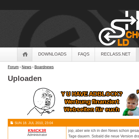
OldSchoolHack
Navigation
DOWNLOADS
FAQS
RECLASS.NET
Forum
›
News
›
Boardnews
Uploaden
SUN 18. JUL 2010, 23:04
KN4CK3R
jop, aber wie ich in den News schon gesagt
Administrator
Tage dauern. Sobald die neue Version dr