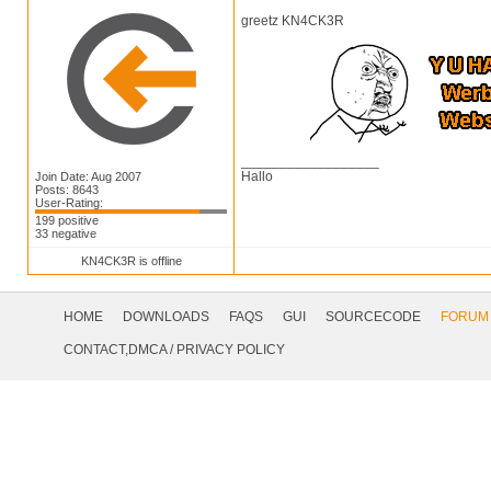
greetz KN4CK3R
__________________
Hallo
Join Date: Aug 2007
Posts: 8643
User-Rating:
199 positive
33 negative
KN4CK3R is offline
Footer
Navigation
HOME
DOWNLOADS
FAQS
GUI
SOURCECODE
FORUM
Social
CONTACT,DMCA
/
PRIVACY POLICY