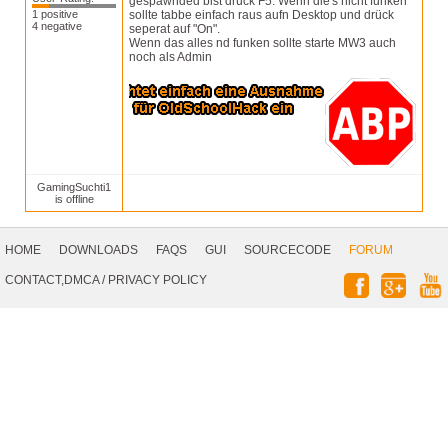
gespawnded bist drück F5. Wenn die's nicht funken
1 positive
sollte tabbe einfach raus aufn Desktop und drück
4 negative
seperat auf "On".
Wenn das alles nd funken sollte starte MW3 auch
noch als Admin
GamingSuchti1
is offline
Footer
Navigation
HOME
DOWNLOADS
FAQS
GUI
SOURCECODE
FORUM
Social
CONTACT,DMCA
/
PRIVACY POLICY