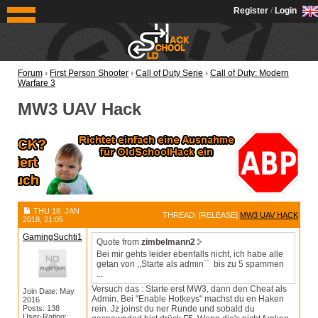
OldSchoolHack
Register
/
Login
Forum
›
First Person Shooter
›
Call of Duty Serie
›
Call of Duty: Modern
Warfare 3
MW3 UAV Hack
THU 18. JAN
THREAD: [RELEASE]
MW3 UAV HACK
2018, 21:05
GamingSuchti1
Quote from
zimbelmann2
Bei mir gehts leider ebenfalls nicht, ich habe alle
getan von ,,Starte als admin`` bis zu 5 spammen
...
Versuch das : Starte erst MW3, dann den Cheat als
Join Date: May
Admin. Bei "Enable Hotkeys" machst du en Haken
2016
Posts: 138
rein. Jz joinst du ner Runde und sobald du
User-Rating: