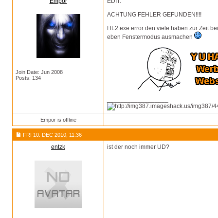
Empor
EDIT:
ACHTUNG FEHLER GEFUNDEN!!!!
HL2.exe error den viele haben zur Zeit bei
eben Fenstermodus ausmachen
Join Date: Jun 2008
Posts: 134
__________________
Empor is offline
FRI 10. DEC 2010, 11:36
entzk
ist der noch immer UD?