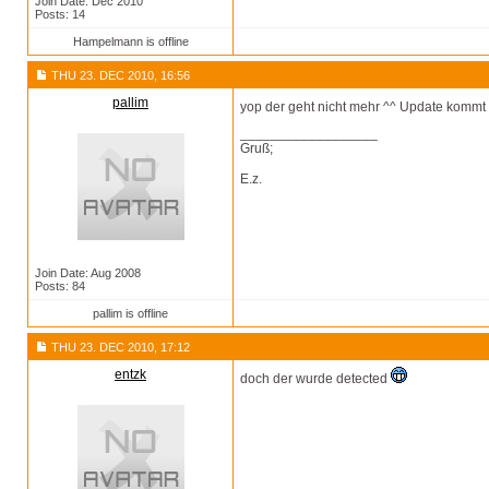
Join Date: Dec 2010
Posts: 14
Hampelmann is offline
THU 23. DEC 2010, 16:56
pallim
yop der geht nicht mehr ^^ Update kommt
__________________
Gruß;
E.z.
Join Date: Aug 2008
Posts: 84
pallim is offline
THU 23. DEC 2010, 17:12
entzk
doch der wurde detected