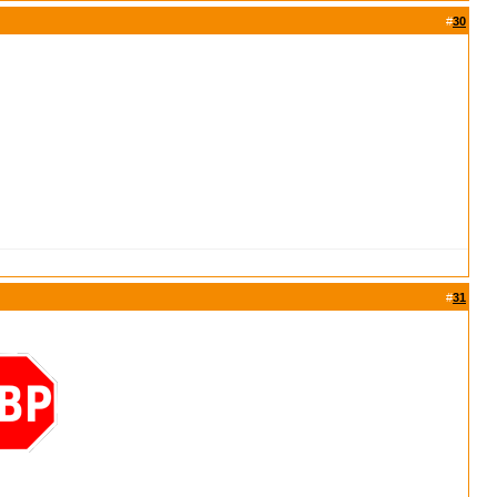
#
30
#
31