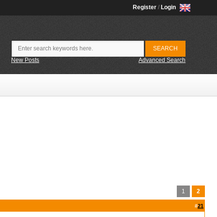
Register
/
Login
New Posts
Advanced Search
1
2
#
21