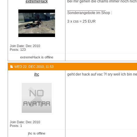
extremeHack
bei mir gehen die chams immer noch nic
__________________
Sonderangebote im Shop :
3 x css = 25 EUR
Join Date: Dec 2010
Posts: 123
extremeHack is offline
WED 22. DEC 2010, 11:53
jhc
geht der hack auf vac ?! sry weil ich bin
Join Date: Dec 2010
Posts: 1
jhc is offline