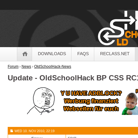
OldSchoolHack
Navigation
DOWNLOADS
FAQS
RECLASS.NET
Forum
›
News
›
OldSchoolHack-News
Update - OldSchoolHack BP CSS RC
WED 10. NOV 2010, 22:19