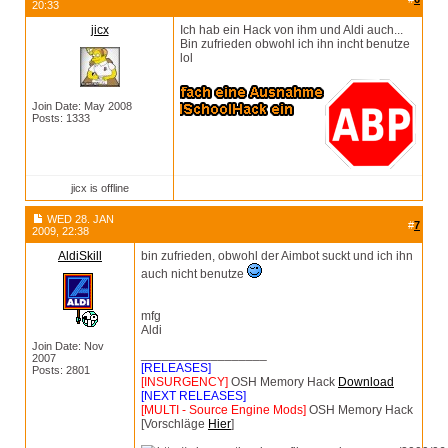
20:33
jicx
Ich hab ein Hack von ihm und Aldi auch...
Bin zufrieden obwohl ich ihn incht benutze
lol
Join Date: May 2008
Posts: 1333
jicx is offline
WED 28. JAN
#
7
2009, 22:38
AldiSkill
bin zufrieden, obwohl der Aimbot suckt und ich ihn
auch nicht benutze
mfg
Aldi
Join Date: Nov
__________________
2007
[RELEASES]
Posts: 2801
[INSURGENCY]
OSH Memory Hack
Download
[NEXT RELEASES]
[MULTI - Source Engine Mods]
OSH Memory Hack
[Vorschläge
Hier
]