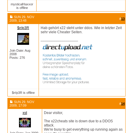
mysticalHaxxor
is offline
SUN 29. NOV
#
13
2009, 13:48
$n!p3R
Hab gehört x22 steht unter ddos. Wie in letzter Zeit
sehr viele Cheater Seiten.
__________________
Join Date: Aug
2008
Posts: 276
$n!p3R is offline
SUN 29. NOV
#
14
2009, 17:09
xst
Dear visitor,
The x22cheats site is down due to a DDOS
attack.
We're busy to get everything up running again as