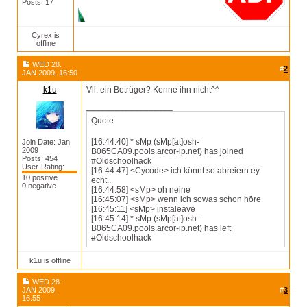
Posts: 17
Cyrex is
offline
WED 28.
#
2
JAN 2009, 16:50
k1u
Vll. ein Betrüger? Kenne ihn nicht^^
__________________
Quote
[16:44:40] * sMp (sMp[at]osh-
Join Date: Jan
2009
B065CA09.pools.arcor-ip.net) has joined
Posts: 454
#Oldschoolhack
User-Rating:
[16:44:47] <Cycode> ich könnt so abreiern ey
10 positive
echt..
0 negative
[16:44:58] <sMp> oh neine
[16:45:07] <sMp> wenn ich sowas schon höre
[16:45:11] <sMp> instaleave
[16:45:14] * sMp (sMp[at]osh-
B065CA09.pools.arcor-ip.net) has left
#Oldschoolhack
k1u is offline
WED 28.
JAN 2009,
#
3
16:55