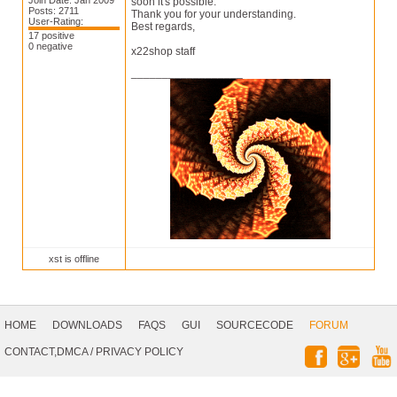
Join Date: Jan 2009
soon it's possible.
Posts: 2711
Thank you for your understanding.
User-Rating:
Best regards,
17 positive
0 negative
x22shop staff
__________________
xst is offline
Footer
Navigation
HOME
DOWNLOADS
FAQS
GUI
SOURCECODE
FORUM
Social
CONTACT,DMCA
/
PRIVACY POLICY