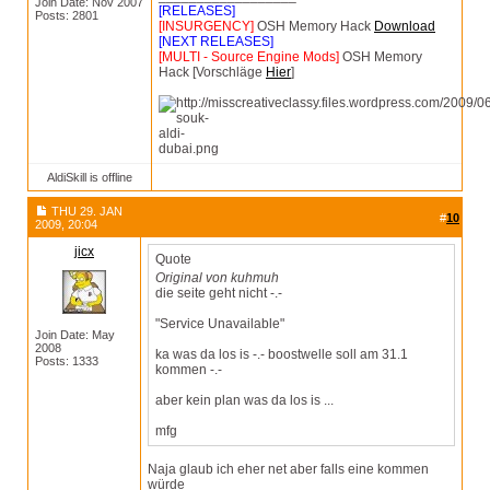
Join Date: Nov 2007
[RELEASES]
Posts: 2801
[INSURGENCY]
OSH Memory Hack
Download
[NEXT RELEASES]
[MULTI - Source Engine Mods]
OSH Memory
Hack [Vorschläge
Hier
]
AldiSkill is offline
THU 29. JAN
#
10
2009, 20:04
jicx
Quote
Original von kuhmuh
die seite geht nicht -.-
"Service Unavailable"
Join Date: May
2008
ka was da los is -.- boostwelle soll am 31.1
Posts: 1333
kommen -.-
aber kein plan was da los is ...
mfg
Naja glaub ich eher net aber falls eine kommen
würde