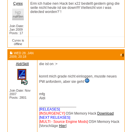
Cyrex
Erm ich habe nen Hack bei x22 bestellt gestern ging die
seite nicht heute ist sie down!!!! Vielleicht von i was
detected worden?`!
Join Date:
Jan 2009
Posts: 17
Cyrex is
offline
WED 28. JAN
#
4
2009, 20:18
AldiSkill
die ist on :>
konnt mich grade nicht einloggen, musste neues
PW anfordern, aber sie geht
Join Date: Nov
mfg
2007
Posts: 2801
Aldi
__________________
[RELEASES]
[INSURGENCY]
OSH Memory Hack
Download
[NEXT RELEASES]
[MULTI - Source Engine Mods]
OSH Memory Hack
[Vorschläge
Hier
]