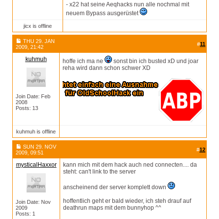
- x22 hat seine Aeqhacks nun alle nochmal mit
neuem Bypass ausgerüstet
jicx is offline
THU 29. JAN
#
11
2009, 21:42
kuhmuh
hoffe ich ma ne
sonst bin ich busted xD und joar
reha wird dann schon schwer XD
Join Date: Feb
2008
Posts: 13
kuhmuh is offline
SUN 29. NOV
#
12
2009, 09:51
mysticalHaxxor
kann mich mit dem hack auch ned connecten.... da
steht: can't link to the server
anscheinend der server komplett down
hoffentlich geht er bald wieder, ich steh drauf auf
Join Date: Nov
deathrun maps mit dem bunnyhop ^^
2009
Posts: 1