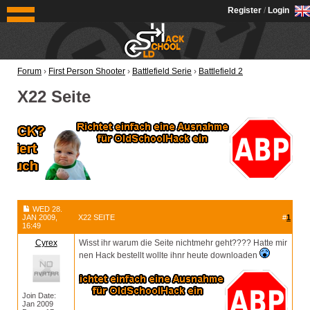
OldSchoolHack
Register
/
Login
Forum
›
First Person Shooter
›
Battlefield Serie
›
Battlefield 2
X22 Seite
WED 28.
JAN 2009,
X22 SEITE
#
1
16:49
Cyrex
Wisst ihr warum die Seite nichtmehr geht???? Hatte mir
nen Hack bestellt wollte ihnr heute downloaden
Join Date:
Jan 2009