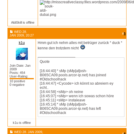
AldiSkill is offline
WED 28.
#
5
JAN 2009, 20:27
k1u
Hmm gut ich nehm alles mit betrüger zurück * duck *
kenne den trotzdem nicht
__________________
Quote
Join Date: Jan
2009
[16:44:40] * sMp (sMp[at]osh-
Posts: 454
B065CA09.pools.arcor-ip.net) has joined
User-Rating:
#Oldschoolhack
10 positive
[16:44:47] <Cycode> ich könnt so abreiern ey
0 negative
echt..
[16:44:58] <sMp> oh neine
[16:45:07] <sMp> wenn ich sowas schon höre
[16:45:11] <sMp> instaleave
[16:45:14] * sMp (sMp[at]osh-
B065CA09.pools.arcor-ip.net) has left
#Oldschoolhack
k1u is offline
WED 28. JAN 2009,
#
6