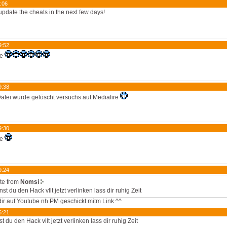
:06
l update the cheats in the next few days!
9:52
ke
9:38
atei wurde gelöscht versuchs auf Mediafire
9:30
ke
9:24
te from
Nomsi
st du den Hack vllt jetzt verlinken lass dir ruhig Zeit
ir auf Youtube nh PM geschickt mitm Link ^^
6:21
t du den Hack vllt jetzt verlinken lass dir ruhig Zeit