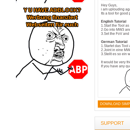
Hey Guys,
i am uplouding again
Its a tool for goo
English Tutorial
1.Start the Tool as
2.Go into MW3 and
3.Set the FoV and
German Tutorial
1.Startet das Tool 
2.Joint in eine M
3.Stellt es so ein
It would be very fr
If you have any qu
DOWNLOAD SIMP
SUPPORT