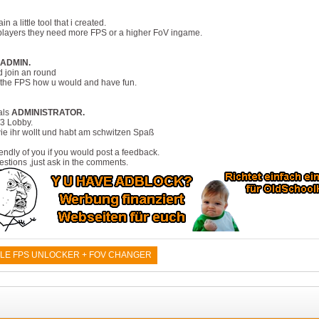
 a little tool that i created.
d players they need more FPS or a higher FoV ingame.
ADMIN.
 join an round
 the FPS how u would and have fun.
als
ADMINISTRATOR.
W3 Lobby.
 wie ihr wollt und habt am schwitzen Spaß
iendly of you if you would post a feedback.
estions ,just ask in the comments.
LE FPS UNLOCKER + FOV CHANGER