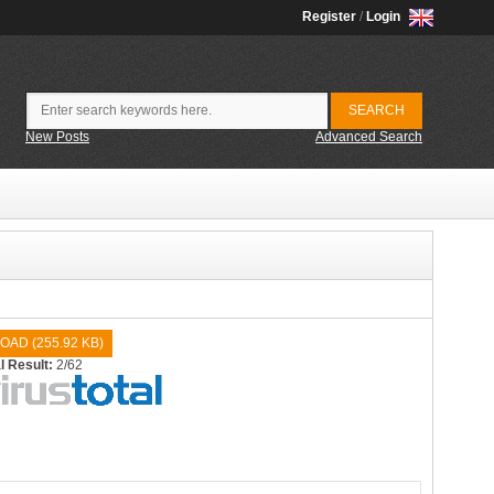
Register
/
Login
New Posts
Advanced Search
OAD (
255.92 KB
)
l Result:
2/62