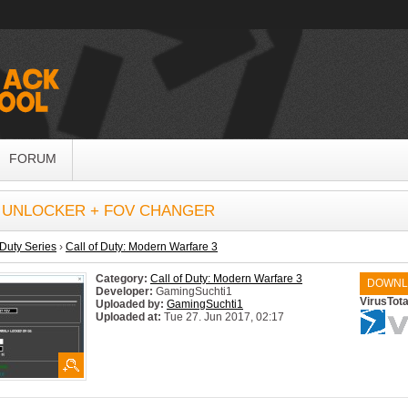
FORUM
S UNLOCKER + FOV CHANGER
 Duty Series
›
Call of Duty: Modern Warfare 3
Category:
Call of Duty: Modern Warfare 3
DOWNL
Developer:
GamingSuchti1
VirusTota
Uploaded by:
GamingSuchti1
Uploaded at:
Tue 27. Jun 2017, 02:17
System:
Windows