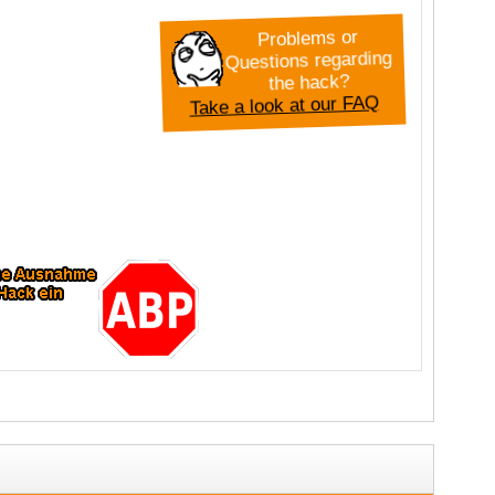
Problems or
Questions regarding
the hack?
Take a look at our FAQ