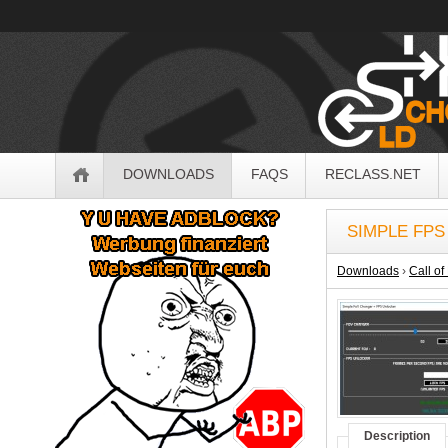
OldSchoolHack
Navigation
DOWNLOADS
FAQS
RECLASS.NET
Sidebar
SIMPLE FP
Downloads
›
Call of
Description