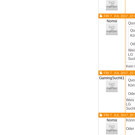
FRI 7. JUL 2017, 22:
Nomsi
Quo
Qu
Kö
Od
Weis
LG
Such
Kein 
FRI 7. JUL 2017, 22:
GamingSuchti1
Quo
Könn
Ode
Weis 
LG
Sucht
FRI 7. JUL 2017, 20:
Nomsi
Könnt
Oder 