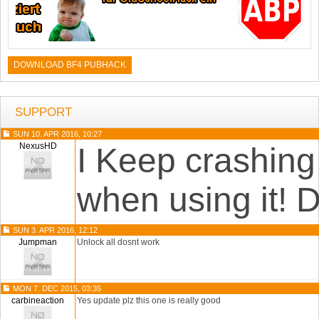
DOWNLOAD BF4 PUBHACK
SUPPORT
SUN 10. APR 2016, 10:27
NexusHD
I Keep crashing
when using it! D
SUN 3. APR 2016, 12:12
Jumpman
Unlock all dosnt work
MON 7. DEC 2015, 03:35
carbineaction
Yes update plz this one is really good