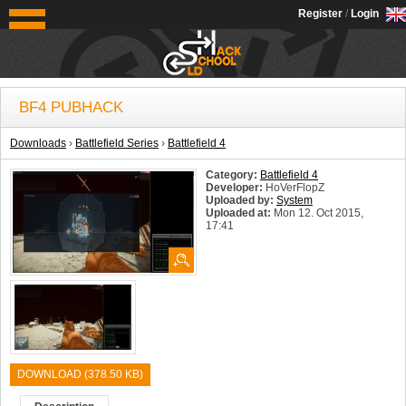
OldSchoolHack
Register
/
Login
BF4 PUBHACK
Downloads
›
Battlefield Series
›
Battlefield 4
Category:
Battlefield 4
Developer:
HoVerFlopZ
Uploaded by:
System
Uploaded at:
Mon 12. Oct 2015,
17:41
System:
Windows
DOWNLOAD (378.50 KB)