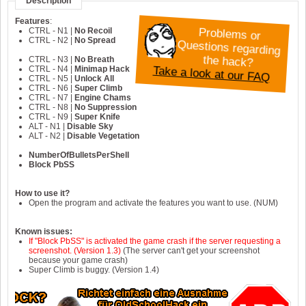
Description
Features
:
Problem
CTRL - N1 |
No Recoil
s or Q
CTRL - N2 |
No Spread
uestions regarding the hack?
CTRL - N3 |
No Breath
Take a look at our FAQ
CTRL - N4 |
Minimap Hack
CTRL - N5 |
Unlock All
CTRL - N6 |
Super Climb
CTRL - N7 |
Engine Chams
CTRL - N8 |
No Suppression
CTRL - N9 |
Super Knife
ALT - N1 |
Disable Sky
ALT - N2 |
Disable Vegetation
NumberOfBulletsPerShell
Block PbSS
How to use it?
Open the program and activate the features you want to use. (NUM)
Known issues:
If "Block PbSS" is activated the game crash if the server requesting a
screenshot. (Version 1.3)
(The server can't get your screenshot
because your game crash)
Super Climb is buggy. (Version 1.4)