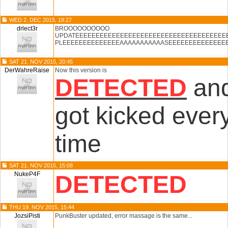
WED 2. DEC 2015, 18:27
drlect3r
BROOOOOOOOOO
UPDATEEEEEEEEEEEEEEEEEEEEEEEEEEEEEEEEEEEEE
PLEEEEEEEEEEEEEEAAAAAAAAAAASEEEEEEEEEEEEEE
SAT 21. NOV 2015, 20:45
DerWahreRaise
Now this version is
DETECTED
and
got kicked ever
time
SAT 21. NOV 2015, 15:08
NukeP4F
DETECTED
THU 19. NOV 2015, 15:44
JozsiPisti
PunkBuster updated, error massage is the same...