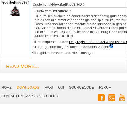
PredatorKing1357
Quote from
H4wkBadRipp3rHD
Quote from
starduke1
Hi leute ,ich suche eine coder(hacker) der richtig gute hacks
bin es satt mir immer wieder das gleiche spiel zu kaufen,nur 
Recoil und spread haben möchte,Meine intressen liegen be
Bf4.Aber nicht hacks die sofort Detected werden.Einen gute
ich mir auch was kosten.Ps ich lebe in Hamburg.Über kont
würde ich mich FREUEN.
Hi ich empfehle dir den
Only registered and activated users c
ist sehr gut und da gibts auch ne donators version
Pff da gibt es bessere sehr viel Günstiger !
READ MORE...
Footer
Navigation
HOME
DOWNLOADS
FAQS
GUI
SOURCECODE
FORUM
Social
CONTACT,DMCA
/
PRIVACY POLICY