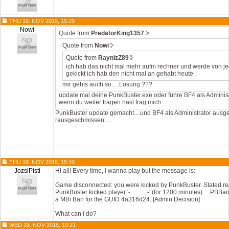
THU 19. NOV 2015, 15:29
Nowi
Quote from
PredatorKing1357
Quote from
Nowi
Quote from
RaynizZ89
ich hab das nicht mal mehr aufm rechner und werde von j
gekickt ich hab den nicht mal an gehabt heute
mir gehts auch so.....Lösung ???
update mal deine PunkBuster.exe oder führe BF4 als Administr
wenn du weiter fragen hast frag mich
PunkBuster update gemacht....und BF4 als Administrator ausgef
rausgeschmissen.....
Verbindung zum Spiel unterbrochen: Du wurdest von Punk
rausgeworfen. (Grund: PunkBuster kicked player 'Le_Crank
minutes) ... PBBans.com enforced a MBi Ban for the GUID
[Admin Decision] )
THU 19. NOV 2015, 15:20
JozsiPisti
Hi all! Every time, i wanna play but the message is:
Game disconnected: you were kicked by PunkBuster. Stated r
PunkBuster kicked player '-...........-' (for 1200 minutes) ... PB
a MBi Ban for the GUID 4a316d24. [Admin Decision]
What can i do?
WED 18. NOV 2015, 19:21