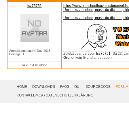
lsz75751
https://www.oldschoolhack.me/forum/olds
Um Links zu sehen, musst du dich registri
Um Links zu sehen, musst du dich registri
Anmeldungsdatum: Dez 2018
Zuletzt geändert von
lsz75751
(Sa 23. Jan
Beiträge: 1
Grund:
kein Grund angegeben
lsz75751 ist offline
Footer
Navigation
HOME
DOWNLOADS
FAQS
GUI
SOURCECODE
FORUM
Social
KONTAKT,DMCA
/
DATENSCHUTZERKLÄRUNG