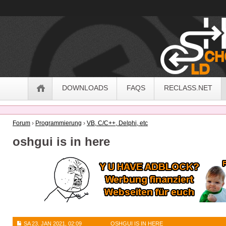
OldSchoolHack
Navigation
DOWNLOADS
FAQS
RECLASS.NET
Forum
›
Programmierung
›
VB, C/C++, Delphi, etc
oshgui is in here
SA 23. JAN 2021, 02:09
OSHGUI IS IN HERE