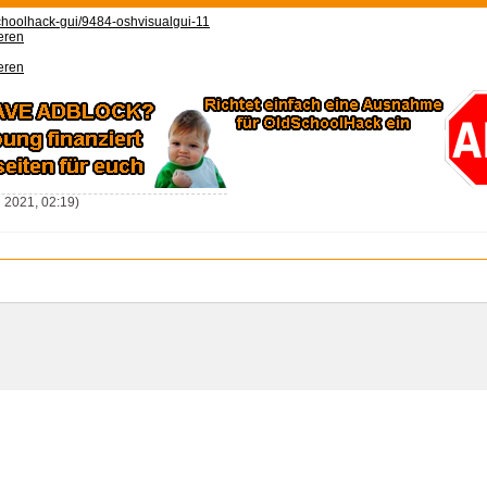
choolhack-gui/9484-oshvisualgui-11
eren
eren
 2021, 02:19)