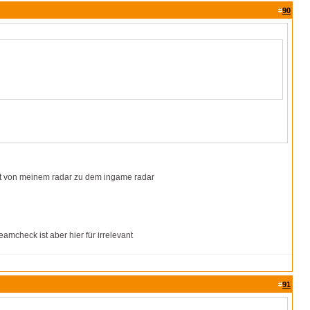
#
90
at von meinem radar zu dem ingame radar
amcheck ist aber hier für irrelevant
#
91