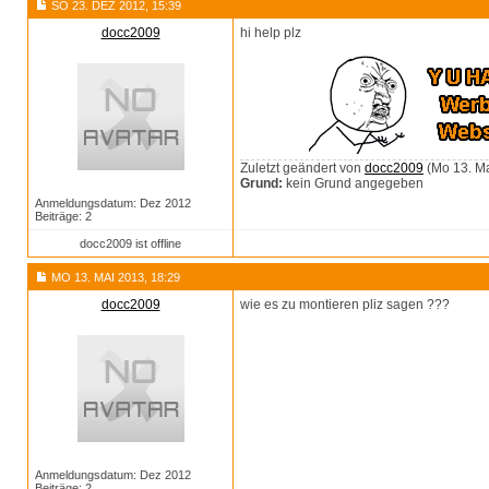
SO 23. DEZ 2012, 15:39
docc2009
hi help plz
Zuletzt geändert von
docc2009
(Mo 13. Ma
Grund:
kein Grund angegeben
Anmeldungsdatum: Dez 2012
Beiträge: 2
docc2009 ist offline
MO 13. MAI 2013, 18:29
docc2009
wie es zu montieren pliz sagen ???
Anmeldungsdatum: Dez 2012
Beiträge: 2