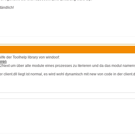
tändlich!
ilfe der Toolhelp library von windoof:
eren
Next um über alle module eines prozesses zu iterieren und da das modul namens cl
er client.dll liegt ist normal, es wird wohl dynamisch mit new von code in der client