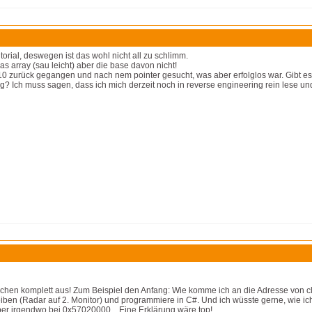
utorial, deswegen ist das wohl nicht all zu schlimm.
s array (sau leicht) aber die base davon nicht!
zurück gegangen und nach nem pointer gesucht, was aber erfolglos war. Gibt es ei
ng? Ich muss sagen, dass ich mich derzeit noch in reverse engineering rein lese und
 Sachen komplett aus! Zum Beispiel den Anfang: Wie komme ich an die Adresse von cl
ben (Radar auf 2. Monitor) und programmiere in C#. Und ich wüsste gerne, wie ich
ber irgendwo bei 0x57020000... Eine Erklärung wäre top!