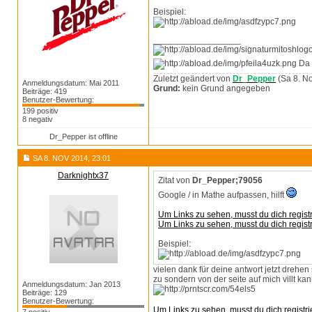
Beispiel:
__________________
Da 
Zuletzt geändert von
Dr_Pepper
(Sa 8. No
Anmeldungsdatum: Mai 2011
Grund:
kein Grund angegeben
Beiträge: 419
Benutzer-Bewertung:
199 positiv
8 negativ
Dr_Pepper ist offline
SA 8. NOV 2014, 23:01
Darknightx37
Zitat von
Dr_Pepper;79056
Google / in Mathe aufpassen, hilft
Um Links zu sehen, musst du dich regist
Um Links zu sehen, musst du dich regist
Beispiel:
vielen dank für deine antwort jetzt drehen
zu sondern von der seite auf mich villt ka
Anmeldungsdatum: Jan 2013
Beiträge: 129
Benutzer-Bewertung:
Um Links zu sehen, musst du dich registri