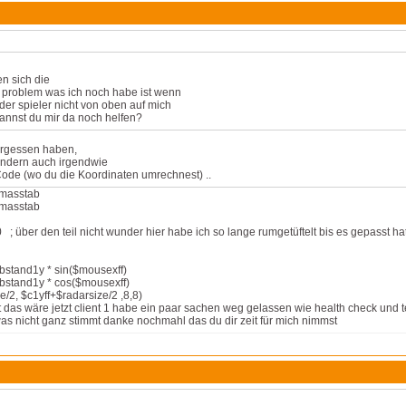
en sich die
n problem was ich noch habe ist wenn
 der spieler nicht von oben auf mich
 kannst du mir da noch helfen?
ergessen haben,
sondern auch irgendwie
Code (wo du die Koordinaten umrechnest) ..
$masstab
$masstab
über den teil nicht wunder hier habe ich so lange rumgetüftelt bis es gepasst h
abstand1y * sin($mousexff)
abstand1y * cos($mousexff)
/2, $c1yff+$radarsize/2 ,8,8)
 das wäre jetzt client 1 habe ein paar sachen weg gelassen wie health check und te
s nicht ganz stimmt danke nochmahl das du dir zeit für mich nimmst