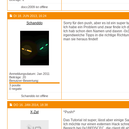
docc2009 ist offline
DI 18. JUN 2013, 16:24
Schanddo
Sorry für den push, aber es ist ein super t
Ich habe ein Problem und zwar finde ich da
Ich hab schon den Namen und davon -0x10 
irgendwelche Tipps in die richtige Richtu
man sie heraus findet!
Anmeldungsdatum: Jan 2011
Beiträge: 20
Benutzer-Bewertung:
3 positiv
0 negativ
Schanddo ist offline
DO 16. JAN 2014, 18:38
X-Zat
*Push!*
Das Tutorial ist super, lässt aber einige
Ich möchte nur einen externen Hack schrei
Bereich bei 0x1BFD5CEC, die client.dll a