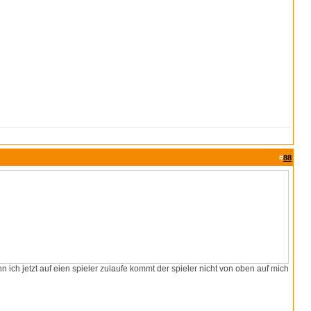
#
88
n ich jetzt auf eien spieler zulaufe kommt der spieler nicht von oben auf mich