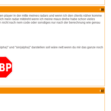
#
86
einen player in der mitte meines radars und wenn ich den clients näher komme
s sich mein radar mitdreht wenn ich meine maus drehe habe schon vieles
 auch nicht nach nem code oder sonstiges nur nach der berechnung wie genau
(alpha)" und "sin(alpha)" darstellen soll wäre nett wenn du mir das ganze noch
#
87