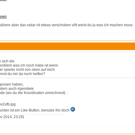
eren
h nähere aber das radar ist etwas verschoben villt weist du ja was ich machen muss
n sich die
 problem was ich noch habe ist wenn
der spieler nicht von oben auf mich
kannst du mir da noch helfen?
rgessen haben,
ondern auch irgendwie
de (wo du die Koordinaten umrechnest) ..
unten ist ein Like-Button, benutze ihn doch
v 2014, 23:29)