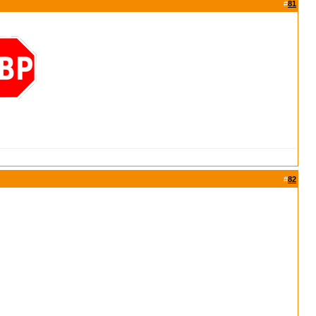
#
81
#
82