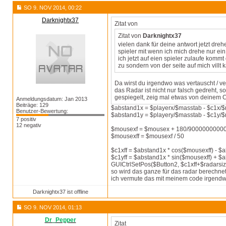
SO 9. NOV 2014, 00:22
Darknightx37
Zitat von
Zitat von
Darknightx37
vielen dank für deine antwort jetzt dreh
spieler mit wenn ich mich drehe nur ei
ich jetzt auf eien spieler zulaufe kommt
zu sondern von der seite auf mich villt
Da wirst du irgendwo was vertauscht / v
das Radar ist nicht nur falsch gedreht, 
gespiegelt, zeig mal etwas von deinem 
Anmeldungsdatum: Jan 2013
Beiträge: 129
$abstand1x = $playerx/$masstab - $c1x/
Benutzer-Bewertung:
$abstand1y = $playery/$masstab - $c1y/
7 positiv
12 negativ
$mousexf = $mousex + 180/90000000000 ; 
$mousexff = $mousexf / 50
$c1xff = $abstand1x * cos($mousexff) - $
$c1yff = $abstand1x * sin($mousexff) + $
GUICtrlSetPos($Button2, $c1xff+$radarsize
so wird das ganze für das radar berechnet
ich vermute das mit meinem code irgendwa
Darknightx37 ist offline
SO 9. NOV 2014, 01:13
Dr_Pepper
Zitat