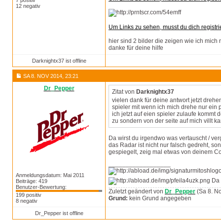
7 positiv
12 negativ
Um Links zu sehen, musst du dich registri
hier sind 2 bilder die zeigen wie ich mic
danke für deine hilfe
Darknightx37 ist offline
SA 8. NOV 2014, 23:21
Dr_Pepper
Zitat von
Darknightx37
vielen dank für deine antwort jetzt drehe
spieler mit wenn ich mich drehe nur ein
ich jetzt auf eien spieler zulaufe kommt 
zu sondern von der seite auf mich villt 
Da wirst du irgendwo was vertauscht / ve
das Radar ist nicht nur falsch gedreht, s
gespiegelt, zeig mal etwas von deinem Co
__________________
Anmeldungsdatum: Mai 2011
Da 
Beiträge: 419
Benutzer-Bewertung:
Zuletzt geändert von
Dr_Pepper
(Sa 8. No
199 positiv
Grund:
kein Grund angegeben
8 negativ
Dr_Pepper ist offline