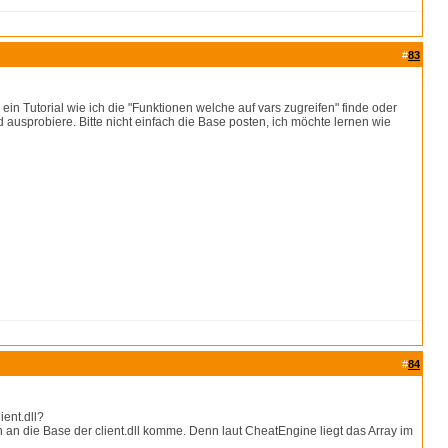
#
83
n Tutorial wie ich die "Funktionen welche auf vars zugreifen" finde oder
 ausprobiere. Bitte nicht einfach die Base posten, ich möchte lernen wie
#
84
ient.dll?
 an die Base der client.dll komme. Denn laut CheatEngine liegt das Array im