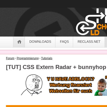
OldSchoolHack
Navigation
DOWNLOADS
FAQS
RECLASS.NET
Forum
›
Programmierung
›
Tutorials
[TUT] CSS Extern Radar + bunnyhop