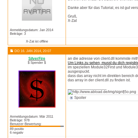
Danke aber für das Tutorial, es ist gut vers
Gruß,
X-Zat
Anmeldungsdatum: Jan 2014
Beiträge: 3
X-Zat ist offline
DO 16. JAN 2014, 20:07
SilverFire
an die adresse von client.dll kommste mith
$ Spender $
Um Links zu sehen, musst du dich registri
im speziellen Module32First und Module32
ausgespuckt.
dass das array nicht im direkten bereich d
das array in der client.dll zu finden ist.
__________________
Spoiler
Anmeldungsdatum: Mär 2011
Beiträge: 978
Benutzer-Bewertung:
89 positiv
6 negativ