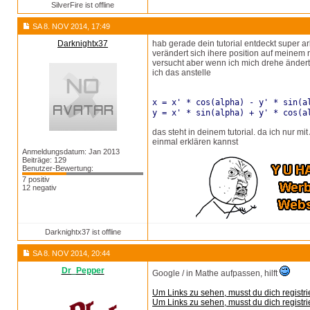
SilverFire ist offline
SA 8. NOV 2014, 17:49
Darknightx37
hab gerade dein tutorial entdeckt super a
verändert sich ihere position auf meinem 
versucht aber wenn ich mich drehe ändert 
ich das anstelle
x = x' * cos(alpha) - y' * sin(a
y = x' * sin(alpha) + y' * cos(a
das steht in deinem tutorial. da ich nur m
einmal erklären kannst
Anmeldungsdatum: Jan 2013
Beiträge: 129
Benutzer-Bewertung:
7 positiv
12 negativ
Darknightx37 ist offline
SA 8. NOV 2014, 20:44
Dr_Pepper
Google / in Mathe aufpassen, hilft
Um Links zu sehen, musst du dich registri
Um Links zu sehen, musst du dich registri