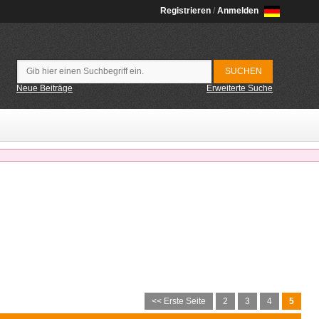
Registrieren
/
Anmelden
Neue Beiträge
Erweiterte Suche
<< Erste Seite
2
3
4
5