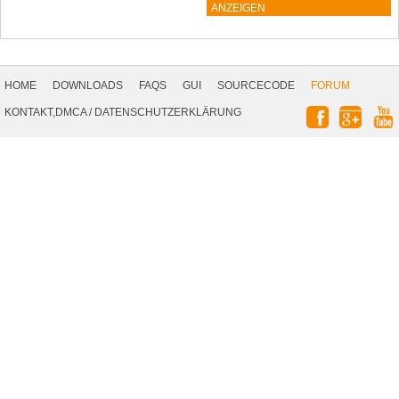
ANZEIGEN
Footer
Navigation
HOME
DOWNLOADS
FAQS
GUI
SOURCECODE
FORUM
Social
KONTAKT,DMCA
/
DATENSCHUTZERKLÄRUNG