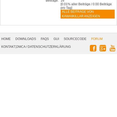
Beiträge:
16
[0.01% aller Beiträge / 0.00 Beiträge
pro Tag]
ALLE BEITRÄGE VON
KAWAIIKILLAR ANZEIGEN
Footer
Navigation
HOME
DOWNLOADS
FAQS
GUI
SOURCECODE
FORUM
Social
KONTAKT,DMCA
/
DATENSCHUTZERKLÄRUNG