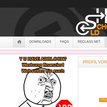
OldSchoolHack
Navigation
DOWNLOADS
FAQS
RECLASS.NET
Sidebar
PROFIL VON
PRI