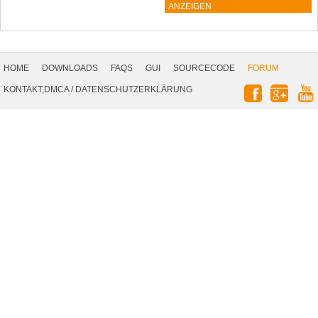
ANZEIGEN
Footer
Navigation
HOME
DOWNLOADS
FAQS
GUI
SOURCECODE
FORUM
Social
KONTAKT,DMCA
/
DATENSCHUTZERKLÄRUNG