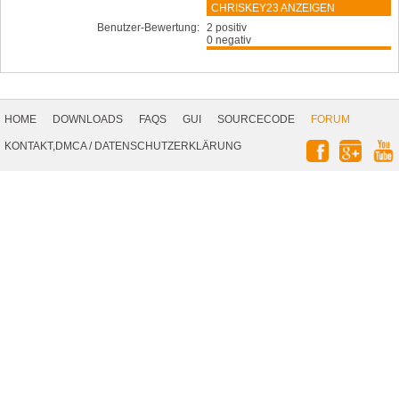
CHRISKEY23 ANZEIGEN
Benutzer-Bewertung:
2 positiv
0 negativ
Footer
Navigation
HOME
DOWNLOADS
FAQS
GUI
SOURCECODE
FORUM
Social
KONTAKT,DMCA
/
DATENSCHUTZERKLÄRUNG