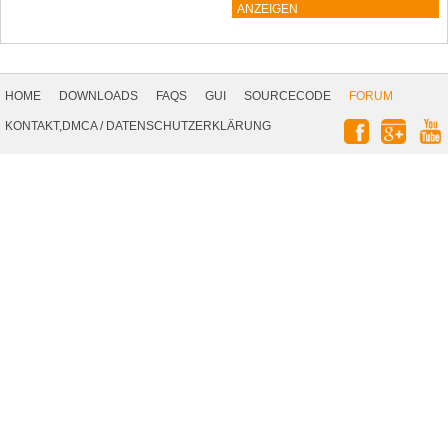
ANZEIGEN
Footer
Navigation
HOME
DOWNLOADS
FAQS
GUI
SOURCECODE
FORUM
Social
KONTAKT,DMCA
/
DATENSCHUTZERKLÄRUNG