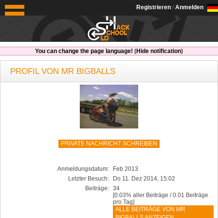
OldSchoolHack
Registrieren
/
Anmelden
You can change the page language!
(
Hide notification
)
PROFIL VON MR BIGBALLS
PRIVATE NACHRICHT SCHREIBEN
Anmeldungsdatum:
Feb 2013
Letzter Besuch:
Do 11. Dez 2014, 15:02
Beiträge:
34
[0.03% aller Beiträge / 0.01 Beiträge
pro Tag]
ALLE BEITRÄGE VON MR
BIGBALLS ANZEIGEN