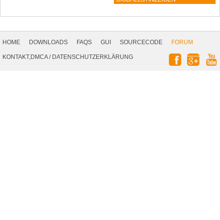
Footer
Navigation
HOME
DOWNLOADS
FAQS
GUI
SOURCECODE
FORUM
Social
KONTAKT,DMCA
/
DATENSCHUTZERKLÄRUNG