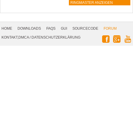
RINGMASTER ANZEIGEN
Footer
Navigation
HOME
DOWNLOADS
FAQS
GUI
SOURCECODE
FORUM
Social
KONTAKT,DMCA
/
DATENSCHUTZERKLÄRUNG