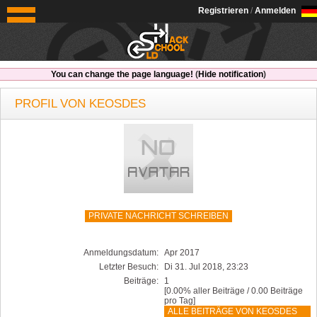
OldSchoolHack
Registrieren
/
Anmelden
You can change the page language!
(
Hide notification
)
PROFIL VON KEOSDES
PRIVATE NACHRICHT SCHREIBEN
Anmeldungsdatum:
Apr 2017
Letzter Besuch:
Di 31. Jul 2018, 23:23
Beiträge:
1
[0.00% aller Beiträge / 0.00 Beiträge
pro Tag]
ALLE BEITRÄGE VON KEOSDES