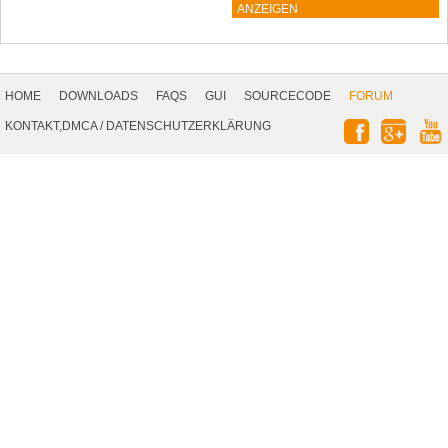
ANZEIGEN
Footer
Navigation
HOME
DOWNLOADS
FAQS
GUI
SOURCECODE
FORUM
Social
KONTAKT,DMCA
/
DATENSCHUTZERKLÄRUNG