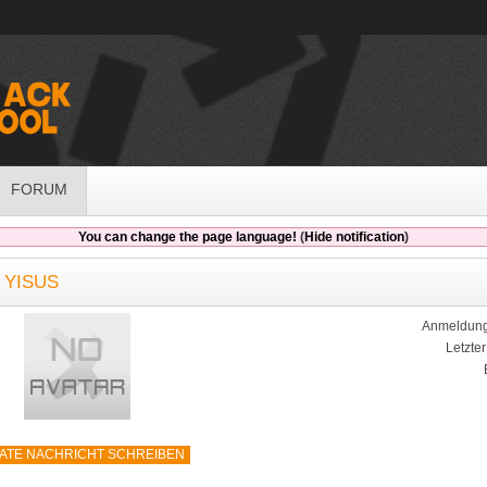
FORUM
You can change the page language!
(
Hide notification
)
 YISUS
Anmeldung
Letzte
VATE NACHRICHT SCHREIBEN