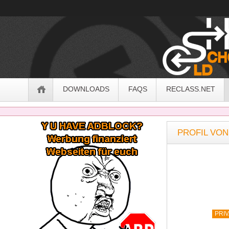
OldSchoolHack
Navigation
DOWNLOADS
FAQS
RECLASS.NET
Sidebar
PROFIL VON
PRI