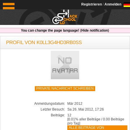
OldSchoolHack
Registrieren
/
Anmelden
You can change the page language!
(
Hide notification
)
PROFIL VON K0LL3G4HD3RB0SS
PRIVATE NACHRICHT SCHREIBEN
Anmeldungsdatum:
Mär 2012
Letzter Besuch:
Sa 26. Mai 2012, 17:26
Beiträge:
12
[0.01% aller Beiträge / 0.00 Beiträge
pro Tag]
ALLE BEITRÄGE VON