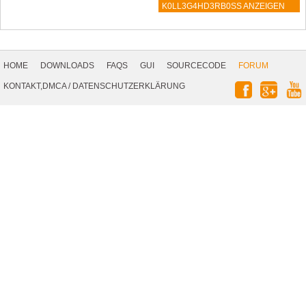
K0LL3G4HD3RB0SS ANZEIGEN
Footer
Navigation
HOME
DOWNLOADS
FAQS
GUI
SOURCECODE
FORUM
Social
KONTAKT,DMCA
/
DATENSCHUTZERKLÄRUNG