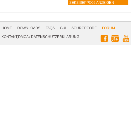
SEKSISEPPO02 ANZEIGEN
Footer
Navigation
HOME
DOWNLOADS
FAQS
GUI
SOURCECODE
FORUM
Social
KONTAKT,DMCA
/
DATENSCHUTZERKLÄRUNG