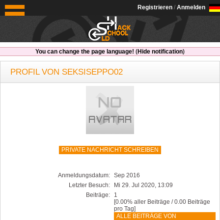
OldSchoolHack
Registrieren
/
Anmelden
You can change the page language!
(
Hide notification
)
PROFIL VON SEKSISEPPO02
PRIVATE NACHRICHT SCHREIBEN
Anmeldungsdatum:
Sep 2016
Letzter Besuch:
Mi 29. Jul 2020, 13:09
Beiträge:
1
[0.00% aller Beiträge / 0.00 Beiträge
pro Tag]
ALLE BEITRÄGE VON