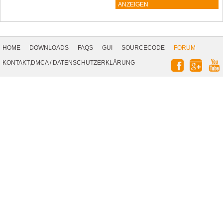
ANZEIGEN
Footer
Navigation
HOME
DOWNLOADS
FAQS
GUI
SOURCECODE
FORUM
Social
KONTAKT,DMCA
/
DATENSCHUTZERKLÄRUNG