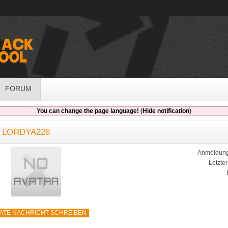
FORUM
You can change the page language!
(
Hide notification
)
 LORDYA228
Anmeldung
Letzte
VATE NACHRICHT SCHREIBEN