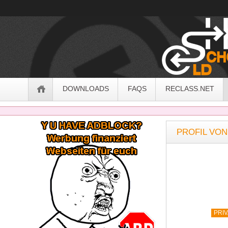
OldSchoolHack
Navigation
DOWNLOADS
FAQS
RECLASS.NET
Sidebar
PROFIL VON
PRI