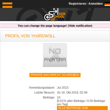
OldSchoolHack
Registrieren
/
Anmelden
You can change the page language!
(
Hide notification
)
PROFIL VON YH4RDW3LL
PRIVATE NACHRICHT SCHREIBEN
Anmeldungsdatum:
Jul 2015
Letzter Besuch:
So 16. Okt 2016, 02:49
Beiträge:
10
[0.01% aller Beiträge / 0.00 Beiträge
pro Tag]
ALLE BEITRÄGE VON