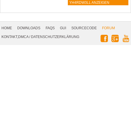
YH4RDW3LL ANZEIGEN
Footer
Navigation
HOME
DOWNLOADS
FAQS
GUI
SOURCECODE
FORUM
Social
KONTAKT,DMCA
/
DATENSCHUTZERKLÄRUNG