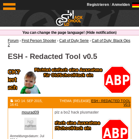
OldSchoolHack
Registrieren
/
Anmelden
You can change the page language!
(
Hide notification
)
Forum
›
First Person Shooter
›
Call of Duty Serie
›
Call of Duty: Black Ops
2
ESH - Redacted Tool v0.5
MO 14. SEP 2015,
THEMA: [RELEASE]
ESH - REDACTED TOOL
16:41
V0.5
mourad09
plz a bo2 hack plusmaster
Anmeldungsdatum: Jul