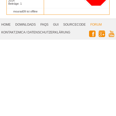
2014
Beiträge: 1
mourad09 ist offline
Footer
Navigation
HOME
DOWNLOADS
FAQS
GUI
SOURCECODE
FORUM
Social
KONTAKT,DMCA
/
DATENSCHUTZERKLÄRUNG