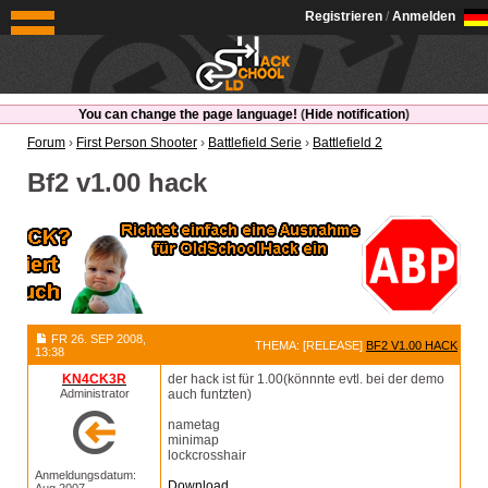
OldSchoolHack
Registrieren
/
Anmelden
You can change the page language!
(
Hide notification
)
Forum
›
First Person Shooter
›
Battlefield Serie
›
Battlefield 2
Bf2 v1.00 hack
FR 26. SEP 2008,
THEMA: [RELEASE]
BF2 V1.00 HACK
13:38
KN4CK3R
der hack ist für 1.00(könnnte evtl. bei der demo
Administrator
auch funtzten)
nametag
minimap
lockcrosshair
Anmeldungsdatum:
Download