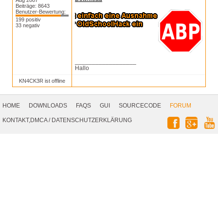
Aug 2007
Beiträge: 8643
Benutzer-Bewertung:
199 positiv
33 negativ
__________________
Hallo
KN4CK3R ist offline
Footer
Navigation
HOME
DOWNLOADS
FAQS
GUI
SOURCECODE
FORUM
Social
KONTAKT,DMCA
/
DATENSCHUTZERKLÄRUNG