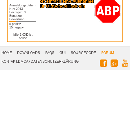
Anmeldungsdatum:
Nov 2013
Beiträge: 39
Benutzer-
Bewertung:
5 positiv
15 negativ
killer1.0XD ist
offline
Footer
Navigation
HOME
DOWNLOADS
FAQS
GUI
SOURCECODE
FORUM
Social
KONTAKT,DMCA
/
DATENSCHUTZERKLÄRUNG