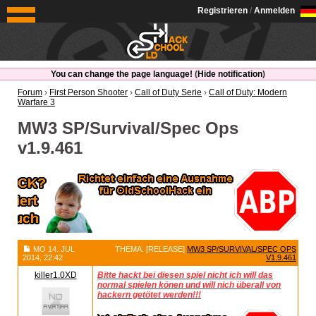
OldSchoolHack
Registrieren
/
Anmelden
You can change the page language!
(
Hide notification
)
Forum
›
First Person Shooter
›
Call of Duty Serie
›
Call of Duty: Modern
Warfare 3
MW3 SP/Survival/Spec Ops
v1.9.461
MO 14. JUL
THEMA: [RELEASE]
MW3 SP/SURVIVAL/SPEC OPS
2014, 22:42
V1.9.461
killer1.0XD
Bitte hackt bei diesen spiel nicht ich will das
normal spielen könen und will nich überall von
hackern getötet werden!!!