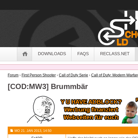
OldSchoolHack
Navigation
DOWNLOADS
FAQS
RECLASS.NET
Forum
›
First Person Shooter
›
Call of Duty Serie
›
Call of Duty: Modern Warfar
[COD:MW3] Brummbär
MO 21. JAN 2013, 14:50