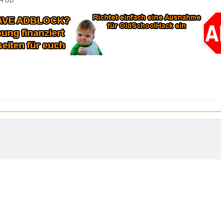
SH UD ^^