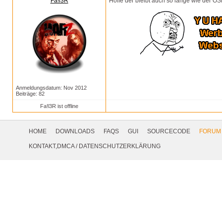
Fa!l3R
Hoffe der bleibt auch so lange wie der O
Anmeldungsdatum: Nov 2012
Beiträge: 82
Fa!l3R ist offline
Footer
Navigation
HOME
DOWNLOADS
FAQS
GUI
SOURCECODE
FORUM
Social
KONTAKT,DMCA
/
DATENSCHUTZERKLÄRUNG