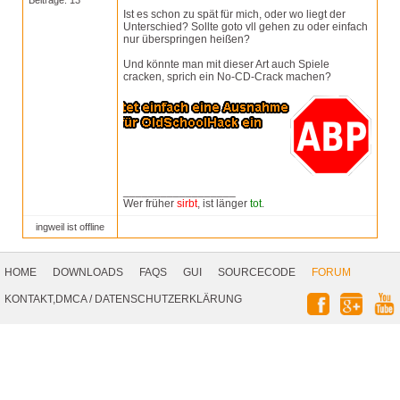
Beiträge: 13
Ist es schon zu spät für mich, oder wo liegt der
Unterschied? Sollte goto vll gehen zu oder einfach
nur überspringen heißen?
Und könnte man mit dieser Art auch Spiele
cracken, sprich ein No-CD-Crack machen?
__________________
Wer früher
sirbt
, ist länger
tot
.
ingweil ist offline
Footer
Navigation
HOME
DOWNLOADS
FAQS
GUI
SOURCECODE
FORUM
Social
KONTAKT,DMCA
/
DATENSCHUTZERKLÄRUNG