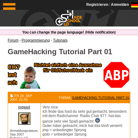
OldSchoolHack
Registrieren
/
Anmelden
You can change the page language!
(
Hide notification
)
Forum
›
Programmierung
›
Tutorials
GameHacking Tutorial Part 01
FR 28. SEP
THEMA:
GAMEHACKING TUTORIAL PART 01
2007, 21:59
ingweil
Very nice.
Ich finde das hast du sehr gut gemacht, besonders
mit dem Radichannel Radio Club 977. hat das
ganze sehr viel Spaß gemacht
Guter rüber gebracht, mich hat das bloß verwirrt:
jmp = unbedingter Sprung
Anmeldungsdatum:
goto = unbedinger Sprung
Sep 2007