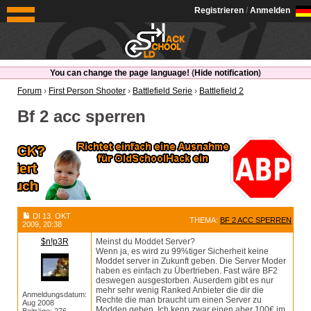
OldSchoolHack
Registrieren
/
Anmelden
You can change the page language!
(
Hide notification
)
Forum
›
First Person Shooter
›
Battlefield Serie
›
Battlefield 2
Bf 2 acc sperren
DI 13. OKT
THEMA:
BF 2 ACC SPERREN
2009, 20:38
$n!p3R
Meinst du Moddet Server?
Wenn ja, es wird zu 99%tiger Sicherheit keine
Moddet server in Zukunft geben. Die Server Moder
haben es einfach zu Übertrieben. Fast wäre BF2
deswegen ausgestorben. Auserdem gibt es nur
mehr sehr wenig Ranked Anbieter die dir die
Anmeldungsdatum:
Rechte die man braucht um einen Server zu
Aug 2008
Modden geben. Ich kenn zwar einen aber 100€ im