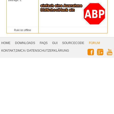
Beiträge: 2
Ruki ist offline
Footer
Navigation
HOME
DOWNLOADS
FAQS
GUI
SOURCECODE
FORUM
Social
KONTAKT,DMCA
/
DATENSCHUTZERKLÄRUNG