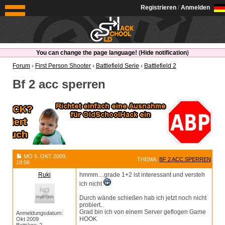
OldSchoolHack
Registrieren
/
Anmelden
You can change the page language!
(
Hide notification
)
Forum
›
First Person Shooter
›
Battlefield Serie
›
Battlefield 2
Bf 2 acc sperren
MO 5. OKT 2009,
THEMA:
BF 2 ACC SPERREN
19:56
Ruki
hmmm....grade 1+2 ist interessant und versteh
ich nicht
Durch wände schießen hab ich jetzt noch nicht
probiert..
Grad bin ich von einem Server geflogen Game
Anmeldungsdatum:
HOOK
Okt 2009